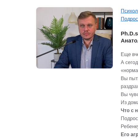
Психол
Подрос
Ph.D.
Анато
Еще вче
А сего
«норма
Вы пыта
раздра
Вы чув
Из дома
Что с 
Подрос
Ребенку
Его аг