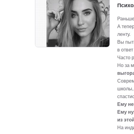
Психо
Раньше 
А тепер
ленту.
Вы пыта
в ответ
Часто 
Но за м
выгора
Соврем
школы, 
спастис
Ему не
Ему ну
из это
На инд