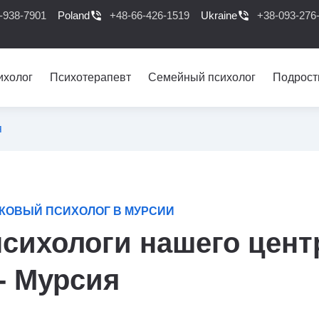
-938-7901
Poland
phone_in_talk
+48-66-426-1519
Ukraine
phone_in_talk
+38-093-276
ихолог
Психотерапевт
Семейный психолог
Подрост
я
КОВЫЙ ПСИХОЛОГ В МУРСИИ
сихологи нашего цент
- Мурсия