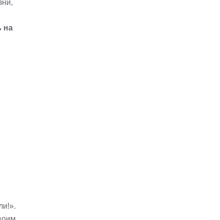
зни,
 на
ли!».
воим