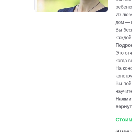
ребенк
Из люб
дом — 
Вы беск
каждой
Подрос
Это отч
когда 
На кон
констру
Вы пойм
научит
Нажмит
вернут
Стоим
60 мину