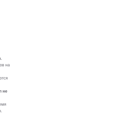
а.
ов на
ются
л не
ремя
.