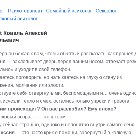
ог
Психотерапевт
Семейный психолог
Сексолог
тковый психолог
st Коваль Алексей
льевич
ра он бежал к вам, чтобы обнять и рассказать, как прошел 
дня — захлопывает дверь перед вашим носом, отвечает рез
льно» и уходит в свой телефон.
етесь поговорить, но натыкаетесь на глухую стену из
жения, молчания или злости.
ствуете себя отвергнутыми, беспомощными и… очень один
 исчезли тепло и смех, остались только упреки и тревога.
ним происходит? Он вас разлюбил? Ему плохо?
тковый возраст — это шторм.
 сейчас страшно, одиноко и непонятно внутри самого себя.
рессия
— это часто крик о помощи, завернутый в колючую