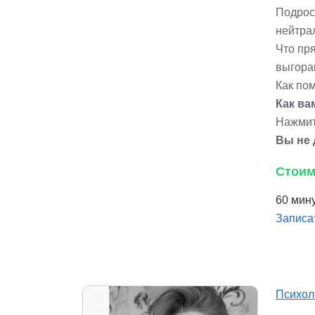
Подрос
нейтра
Что пря
выгора
Как по
Как ва
Нажмит
Вы не 
Стоим
60 мину
Записа
Психол