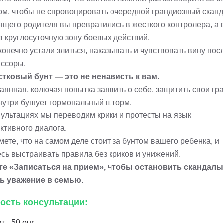
ом, чтобы не спровоцировать очередной грандиозный сканд
ящего родителя вы превратились в жесткого контролера, а
в круглосуточную зону боевых действий.
онечно устали злиться, наказывать и чувствовать вину пос
 ссоры.
тковый бунт — это не ненависть к вам.
аянная, колючая попытка заявить о себе, защитить свои гр
внутри бушует гормональный шторм.
сультациях мы переводим крики и протесты на язык
ктивного диалога.
ете, что на самом деле стоит за бунтом вашего ребенка, и
есь выстраивать правила без криков и унижений.
е «Записаться на прием», чтобы остановить скандалы
ь уважение в семью.
ость консультации:
т - 50 eur