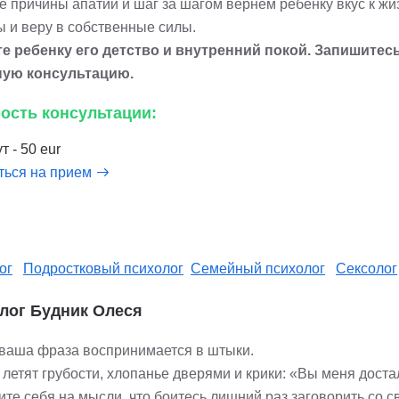
е причины апатии и шаг за шагом вернем ребенку вкус к жи
ы и веру в собственные силы.
е ребенку его детство и внутренний покой. Запишитесь
ную консультацию.
ость консультации:
т - 50 eur
ться на прием
ог
Подростковый психолог
Семейный психолог
Сексолог
лог Будник Олеся
ваша фраза воспринимается в штыки.
 летят грубости, хлопанье дверями и крики: «Вы меня доста
те себя на мысли, что боитесь лишний раз заговорить со с