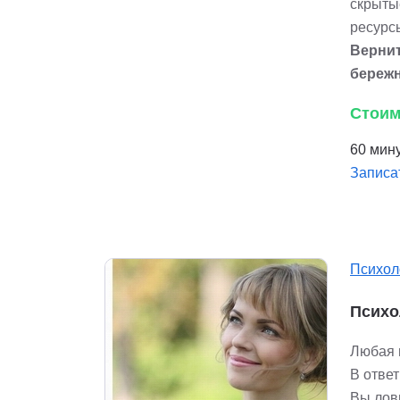
скрыты
ресурс
Вернит
береж
Стоим
60 мину
Записа
Психол
Психо
Любая 
В ответ
Вы лови