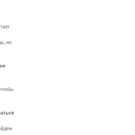
стает
ь, но
ое
м
 чтобы
аться
айдем