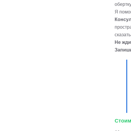
обертку
Я помо
Консул
простра
сказать
Не жди
Запиши
Стоим