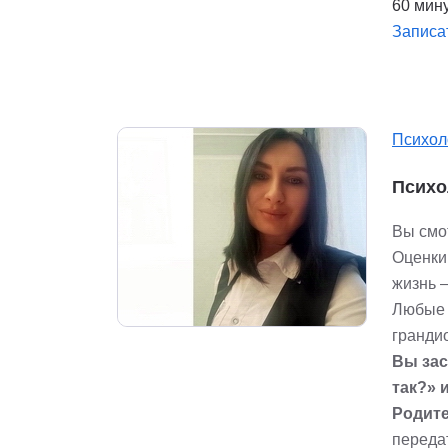
60 мину
Записа
Психол
Психо
Вы смот
Оценки
жизнь 
Любые 
гранди
Вы зас
так?» 
Родит
передат