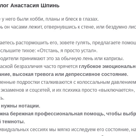
лог Анастасия Шпинь
у него были хобби, планы и блеск в глазах.
ь он часами лежит, отвернувшись к стене, или бездумно ли
етесь растормошить его, зовете гулять, предлагаете помощ
 слышите тихое: «Отстань, я просто устал».
родители принимают это за обычную лень или капризы.
аской безразличия часто прячется
глубокое эмоциональн
ние, высокая тревога или депрессивное состояние.
енные подростки сталкиваются с колоссальным давление
экзаменов и соцсетей, и их психика просто «выключается»,
ь.
 нужны нотации.
жна бережная профессиональная помощь, чтобы выбр
й темноты.
ивидуальных сессиях мы мягко исследуем его состояние, н