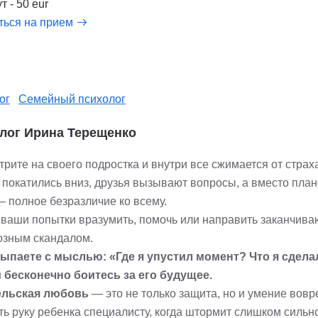
т - 50 eur
ться на прием
ог
Семейный психолог
лог Ирина Терещенко
рите на своего подростка и внутри все сжимается от страх
 покатились вниз, друзья вызывают вопросы, а вместо план
— полное безразличие ко всему.
ваши попытки вразумить, помочь или направить заканчива
озным скандалом.
ыпаете с мыслью: «Где я упустил момент? Что я сдела
и бесконечно боитесь за его будущее.
ельская любовь
— это не только защита, но и умение вов
ь руку ребенка специалисту, когда штормит слишком сильно