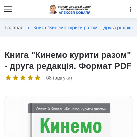
more_vert
Главная
chevron_right
Книга "Кинемо курити разом" - друга редакці
Книга "Кинемо курити разом"
- друга редакція. Формат PDF
star
star
star
star
star
68 (відгуки)