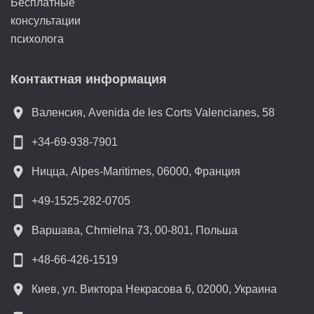
Бесплатные
консультации
психолога
Контактная информация
location_on
Валенсия, Avenida de les Corts Valencianes, 58
smartphone
+34-69-938-7901
location_on
Ницца, Alpes-Maritimes, 06000, Франция
smartphone
+49-1525-282-0705
location_on
Варшава, Chmielna 73, 00-801, Польша
smartphone
+48-66-426-1519
location_on
Киев, ул. Виктора Некрасова 6, 02000, Украина