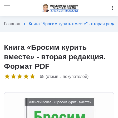
more_vert
Главная
chevron_right
Книга "Бросим курить вместе" - вторая реда
Книга «Бросим курить
вместе» - вторая редакция.
Формат PDF
star
star
star
star
star
68 (отзывы покупателей)