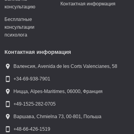
Контактная информация
консультацию
Бесплатные
консультации
психолога
Контактная информация
location_on
Валенсия, Avenida de les Corts Valencianes, 58
smartphone
+34-69-938-7901
location_on
Ницца, Alpes-Maritimes, 06000, Франция
smartphone
+49-1525-282-0705
location_on
Варшава, Chmielna 73, 00-801, Польша
smartphone
+48-66-426-1519