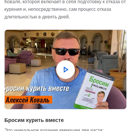
Коваля, котороя включает в себя подготовку к отказа от
курения и, непосредственно, сам процесс отказа
длительностью в девять дней.
play_arrow
Бросим курить вместе
Это уникальное издание имеющее две части: