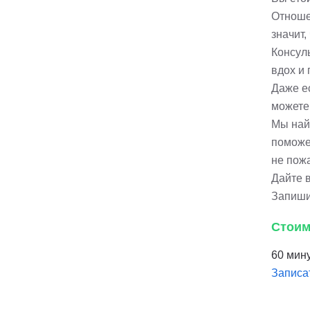
Отношен
значит,
Консул
вдох и 
Даже е
можете
Мы най
поможе
не пож
Дайте 
Запиши
Стоим
60 мину
Записа