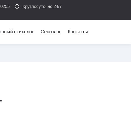
-0255
schedule
Круглосуточно 24/7
ковый психолог
Сексолог
Контакты
-