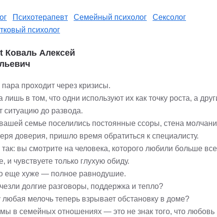
ог
Психотерапевт
Семейный психолог
Сексолог
тковый психолог
st Коваль Алексей
льевич
 пара проходит через кризисы.
 лишь в том, что одни используют их как точку роста, а дру
т ситуацию до развода.
 вашей семье поселились постоянные ссоры, стена молчан
теря доверия, пришло время обратиться к специалисту.
так: вы смотрите на человека, которого любили больше все
е, и чувствуете только глухую обиду.
то еще хуже — полное равнодушие.
счезли долгие разговоры, поддержка и тепло?
 любая мелочь теперь взрывает обстановку в доме?
мы в семейных отношениях — это не знак того, что любовь