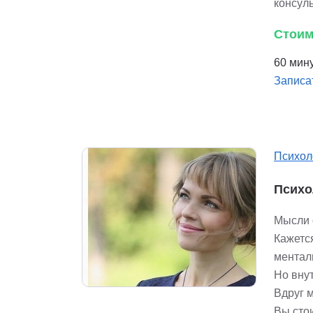
консул
Стоим
60 мину
Записа
Психол
Психо
Мысли о
Кажетс
ментал
Но внут
Вдруг м
Вы стои