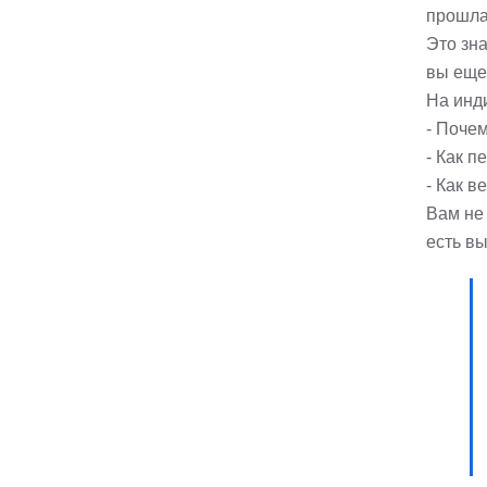
прошла
Это зн
вы еще
На инд
- Почем
- Как п
- Как в
Вам не 
есть вы