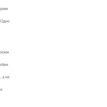
 доме
 Одно
жизни.
любви
 а не
 и