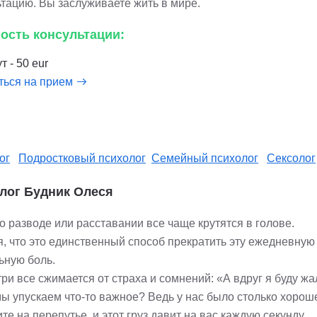
ьтацию. Вы заслуживаете жить в мире.
ость консультации:
т - 50 eur
ться на прием
ог
Подростковый психолог
Семейный психолог
Сексолог
лог Будник Олеся
 разводе или расставании все чаще крутятся в голове.
я, что это единственный способ прекратить эту ежедневную
ьную боль.
ри все сжимается от страха и сомнений: «А вдруг я буду жа
ы упускаем что-то важное? Ведь у нас было столько хороше
те на перепутье, и этот груз давит на вас каждую секунду.