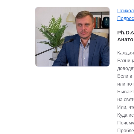
Психол
Подрос
Ph.D.
Анато
Каждая
Разница
доводя
Если в
или по
Бывает 
на свет
Или, ч
Куда и
Почему
Пробле