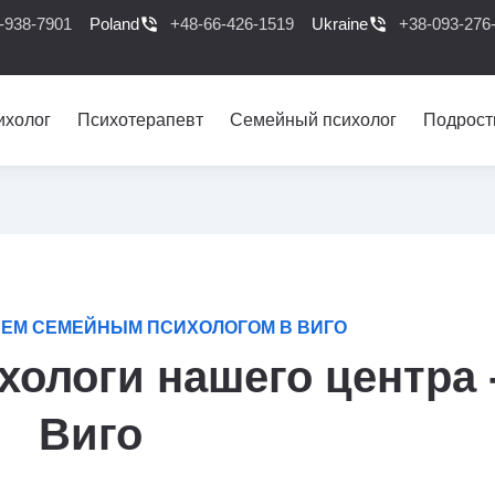
-938-7901
Poland
phone_in_talk
+48-66-426-1519
Ukraine
phone_in_talk
+38-093-276
ихолог
Психотерапевт
Семейный психолог
Подрост
ЕМ СЕМЕЙНЫМ ПСИХОЛОГОМ В ВИГО
ологи нашего центра 
Виго