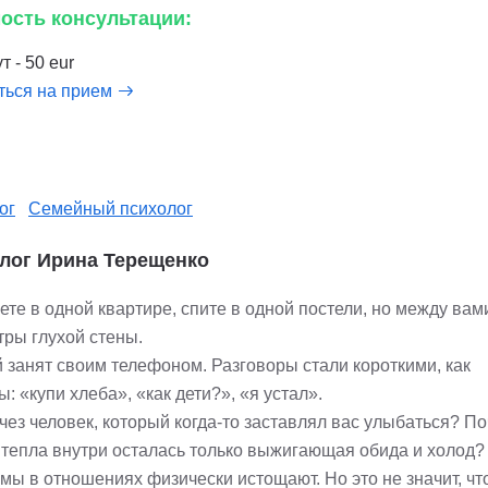
ость консультации:
т - 50 eur
ться на прием
ог
Семейный психолог
лог Ирина Терещенко
ете в одной квартире, спите в одной постели, но между ва
тры глухой стены.
 занят своим телефоном. Разговоры стали короткими, как
: «купи хлеба», «как дети?», «я устал».
чез человек, который когда-то заставлял вас улыбаться? П
 тепла внутри осталась только выжигающая обида и холод?
мы в отношениях физически истощают. Но это не значит, чт