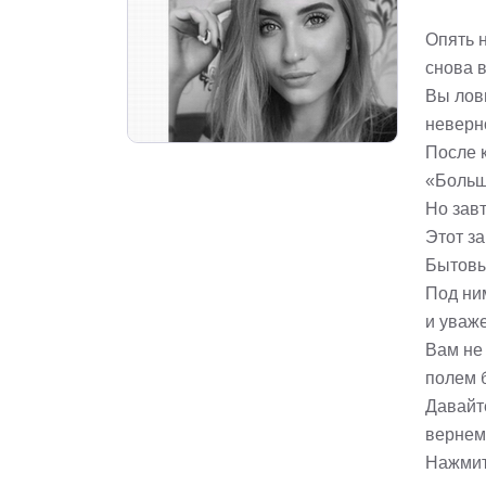
Опять 
снова 
Вы лов
неверн
После 
«Больш
Но завт
Этот за
Бытовы
Под ни
и уваже
Вам не
полем 
Давайте
вернем
Нажмит