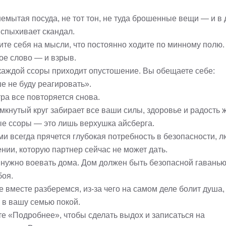
немытая посуда, не тот тон, не туда брошенные вещи — и в
вспыхивает скандал.
ите себя на мысли, что постоянно ходите по минному полю.
ое слово — и взрыв.
каждой ссоры приходит опустошение. Вы обещаете себе:
е не буду реагировать».
ра все повторяется снова.
мкнутый круг забирает все ваши силы, здоровье и радость 
е ссоры — это лишь верхушка айсберга.
ми всегда прячется глубокая потребность в безопасности, 
нии, которую партнер сейчас не может дать.
 нужно воевать дома. Дом должен быть безопасной гаванью,
боя.
 вместе разберемся, из-за чего на самом деле болит душа,
 в вашу семью покой.
е «Подробнее», чтобы сделать выдох и записаться на