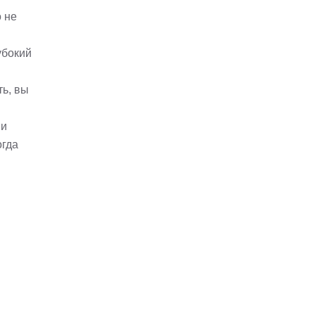
 не
убокий
ть, вы
 и
огда