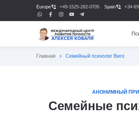
Europe
phone_in_talk
+49-1525-282-0705
Spain
phone_in_talk
+34-69
Пс
Главная
chevron_right
Семейный психолог Виго
АНОНИМНЫЙ ПРИ
Семейные псих