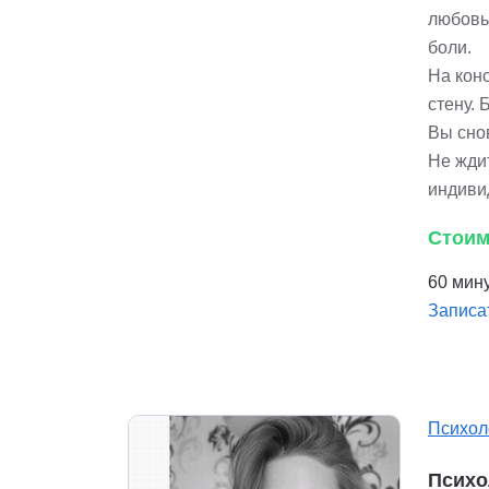
любовь
боли.
На конс
стену. 
Вы снов
Не жди
индиви
Стоим
60 мину
Записа
Психол
Психо