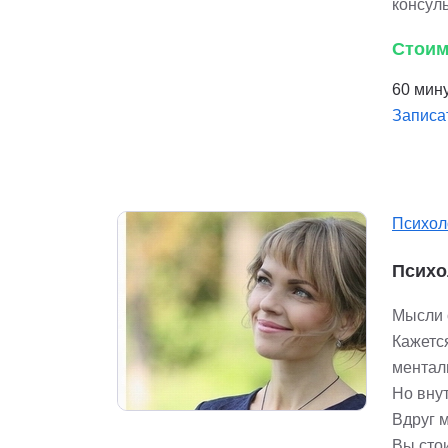
консул
Стоим
60 мину
Записа
Психол
Психо
Мысли о
Кажетс
ментал
Но внут
Вдруг м
Вы стои