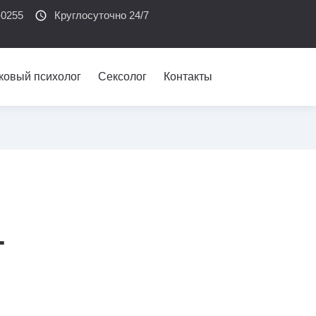
-0255
schedule
Круглосуточно 24/7
ковый психолог
Сексолог
Контакты
-