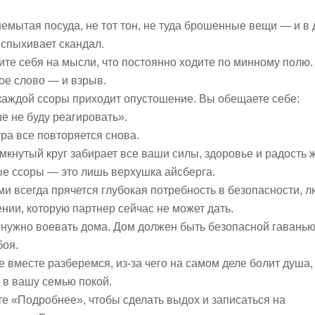
немытая посуда, не тот тон, не туда брошенные вещи — и в
вспыхивает скандал.
ите себя на мысли, что постоянно ходите по минному полю.
ое слово — и взрыв.
каждой ссоры приходит опустошение. Вы обещаете себе:
е не буду реагировать».
ра все повторяется снова.
мкнутый круг забирает все ваши силы, здоровье и радость 
е ссоры — это лишь верхушка айсберга.
ми всегда прячется глубокая потребность в безопасности, 
нии, которую партнер сейчас не может дать.
 нужно воевать дома. Дом должен быть безопасной гаванью,
боя.
 вместе разберемся, из-за чего на самом деле болит душа,
 в вашу семью покой.
е «Подробнее», чтобы сделать выдох и записаться на