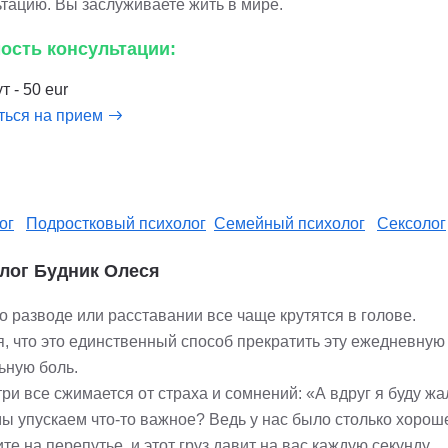
ьтацию. Вы заслуживаете жить в мире.
ость консультации:
т - 50 eur
ться на прием
ог
Подростковый психолог
Семейный психолог
Сексолог
лог Будник Олеся
 разводе или расставании все чаще крутятся в голове.
я, что это единственный способ прекратить эту ежедневную
ьную боль.
ри все сжимается от страха и сомнений: «А вдруг я буду жа
ы упускаем что-то важное? Ведь у нас было столько хороше
те на перепутье, и этот груз давит на вас каждую секунду.