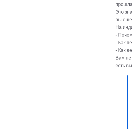
прошла
Это зн
вы еще
На инд
- Почем
- Как п
- Как в
Вам не 
есть вы