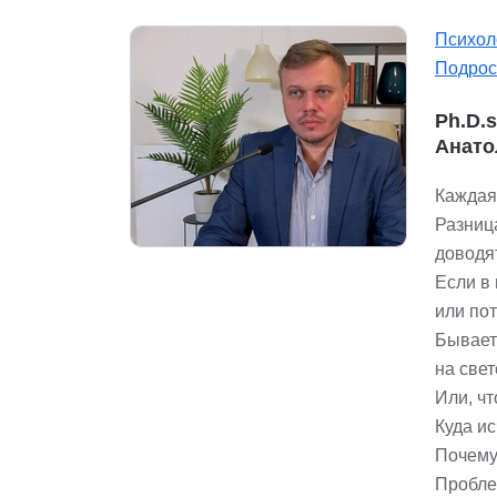
Психол
Подрос
Ph.D.
Анато
Каждая
Разница
доводя
Если в
или по
Бывает 
на свет
Или, ч
Куда и
Почему
Пробле