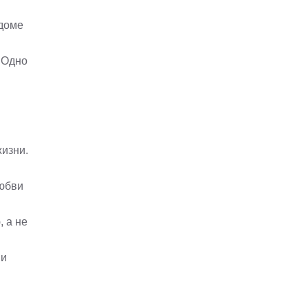
 доме
 Одно
жизни.
любви
 а не
 и