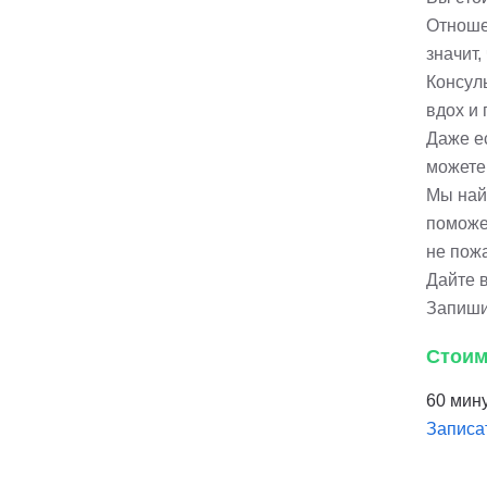
Отношен
значит,
Консул
вдох и 
Даже е
можете
Мы най
поможе
не пож
Дайте 
Запиши
Стоим
60 мину
Записа