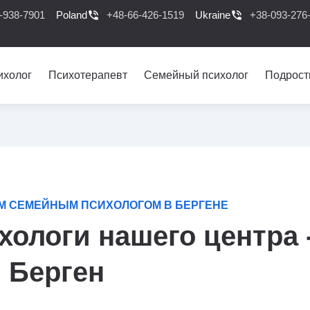
-938-7901
Poland
phone_in_talk
+48-66-426-1519
Ukraine
phone_in_talk
+38-093-276
ихолог
Психотерапевт
Семейный психолог
Подрост
 СЕМЕЙНЫМ ПСИХОЛОГОМ В БЕРГЕНЕ
ологи нашего центра 
Берген