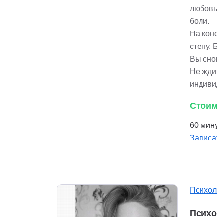
любовь
боли.
На конс
стену. 
Вы снов
Не жди
индиви
Стоим
60 мину
Записа
Психол
Психо