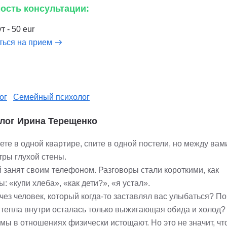
ость консультации:
т - 50 eur
ться на прием
ог
Семейный психолог
лог Ирина Терещенко
ете в одной квартире, спите в одной постели, но между ва
тры глухой стены.
 занят своим телефоном. Разговоры стали короткими, как
: «купи хлеба», «как дети?», «я устал».
чез человек, который когда-то заставлял вас улыбаться? П
 тепла внутри осталась только выжигающая обида и холод?
мы в отношениях физически истощают. Но это не значит, чт