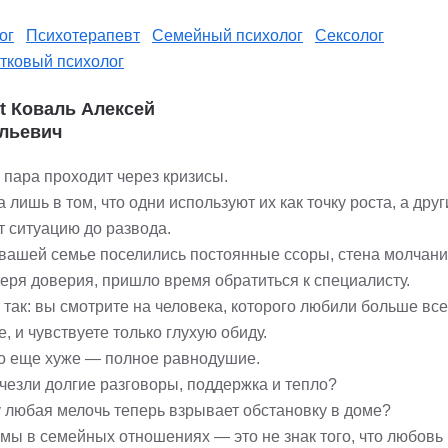
ог
Психотерапевт
Семейный психолог
Сексолог
тковый психолог
st Коваль Алексей
льевич
 пара проходит через кризисы.
 лишь в том, что одни используют их как точку роста, а дру
т ситуацию до развода.
 вашей семье поселились постоянные ссоры, стена молчан
теря доверия, пришло время обратиться к специалисту.
так: вы смотрите на человека, которого любили больше все
е, и чувствуете только глухую обиду.
то еще хуже — полное равнодушие.
счезли долгие разговоры, поддержка и тепло?
 любая мелочь теперь взрывает обстановку в доме?
мы в семейных отношениях — это не знак того, что любовь