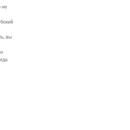
 не
убокий
ть, вы
 и
огда