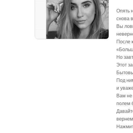
Опять 
снова 
Вы лов
неверн
После 
«Больш
Но завт
Этот за
Бытовы
Под ни
и уваже
Вам не
полем 
Давайте
вернем
Нажмит