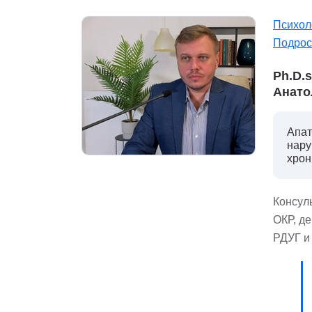
Психол
Подрос
Ph.D.
Анато
Апат
нару
хрон
Консуль
ОКР, д
РДУГ и