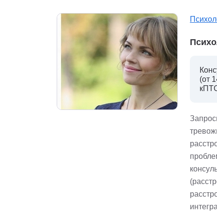
Психол
Психо
Конс
(от 
кПТС
Запрос
тревож
расстр
пробле
консул
(расст
расстро
интегра