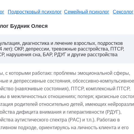
ог
Подростковый психолог
Семейный психолог
Сексолог
лог Будник Олеся
ультация, диагностика и лечение взрослых, подростков
14 лет): ОКР, депрессии, тревожные расстройства, ПТСР,
Р, нарушения сна, БАР, РДУГ и другие расстройства
ы, с которыми работаю: проблемы эмоциональной сферы,
ные и депрессивные состояния, обсессивно-компульсивно
ойство (навязчивые состояния), ПТСР, комплексный ПТСР,
мы в межличностных отношениях; потеря; кризисные состо
ьтация родителей относительно детей, имеющих нейроразл
ройства дифицита внимания и гиперактивности (РДУГ),
йства аутистического спектра (РАС) и т.п.). Работаю в
тивном подходе, ориентируясь на личность клиента и его