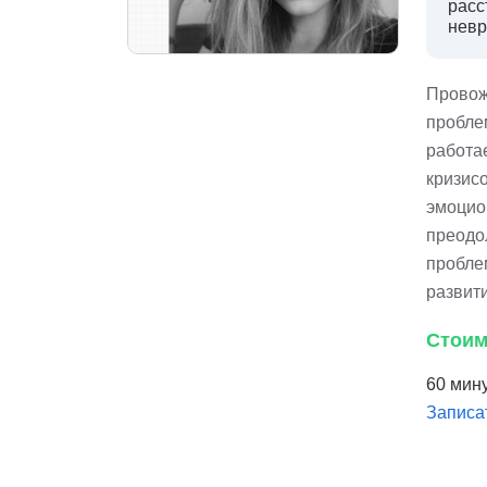
расс
невр
Провож
пробле
работа
кризисо
эмоцио
преодо
пробле
развит
Стоим
60 мину
Записа