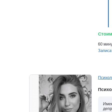
Стоим
60 мину
Записа
Психол
Психо
Имее
депр