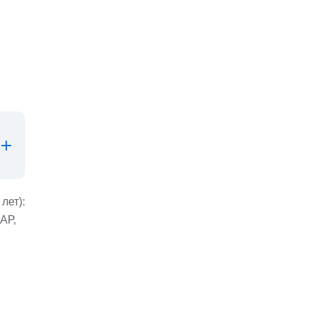
лет):
АР,