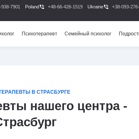
-938-7901
Poland
phone_in_talk
+48-66-426-1519
Ukraine
phone_in_talk
+38-093-276
ихолог
Психотерапевт
Семейный психолог
Подрост
ТЕРАПЕВТЫ В СТРАСБУРГЕ
вты нашего центра -
Страсбург