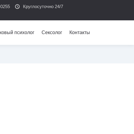
-0255
schedule
Круглосуточно 24/7
ковый психолог
Сексолог
Контакты