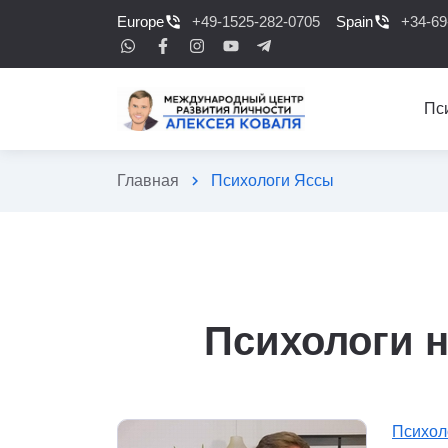
Europe
phone_in_talk
+49-1525-282-0705
Spain
phone_in_talk
+34-69
Пс
Главная
chevron_right
Психологи Яссы
Психологи н
Психол