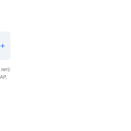
лет):
АР,