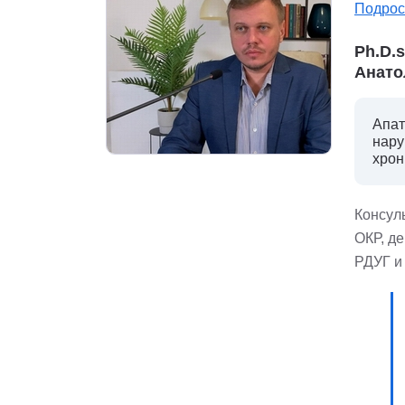
Подрос
Ph.D.
Анато
Апат
нару
хрон
Консуль
ОКР, д
РДУГ и