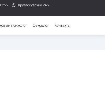
-0255
schedule
Круглосуточно 24/7
ковый психолог
Сексолог
Контакты