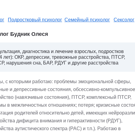
ог
Подростковый психолог
Семейный психолог
Сексолог
лог Будник Олеся
ультация, диагностика и лечение взрослых, подростков
14 лет): ОКР, депрессии, тревожные расстройства, ПТСР,
Р, нарушения сна, БАР, РДУГ и другие расстройства
ы, с которыми работаю: проблемы эмоциональной сферы,
ные и депрессивные состояния, обсессивно-компульсивно
ойство (навязчивые состояния), ПТСР, комплексный ПТСР,
мы в межличностных отношениях; потеря; кризисные состо
ьтация родителей относительно детей, имеющих нейроразл
ройства дифицита внимания и гиперактивности (РДУГ),
йства аутистического спектра (РАС) и т.п.). Работаю в