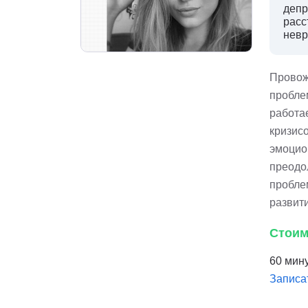
депр
расс
невр
Провож
пробле
работа
кризисо
эмоцио
преодо
пробле
развит
Стоим
60 мину
Записа