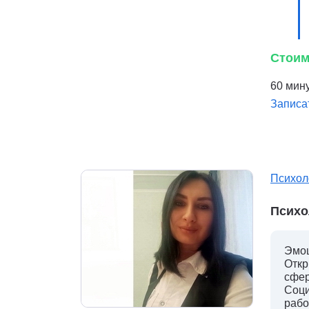
Стоим
60 мину
Записа
Психол
Психо
Эмоц
Откр
сфер
Соци
рабо