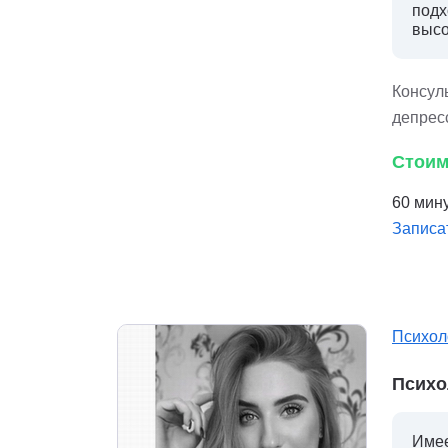
подх
высо
Консуль
депрес
Стоим
60 мину
Записа
Психол
Психо
Имее