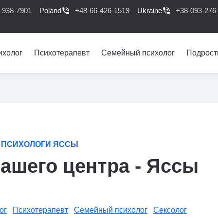
-938-7901
Poland
phone_in_talk
+48-66-426-1519
Ukraine
phone_in_talk
+38-093-276
ихолог
Психотерапевт
Семейный психолог
Подрост
ПСИХОЛОГИ ЯССЫ
ашего центра - Яссы
ог
Психотерапевт
Семейный психолог
Сексолог