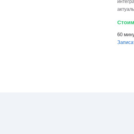
интегра
актуал
Стоим
60 мину
Записа