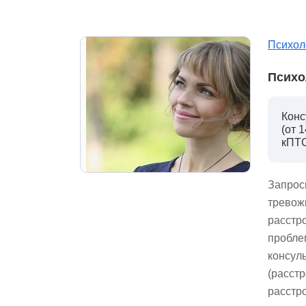
Психол
Психо
Конс
(от 
кПТС
Запрос
тревож
расстр
пробле
консул
(расст
расстро