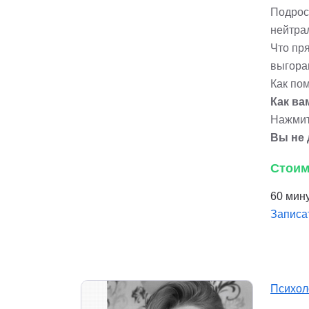
Подрос
нейтра
Что пря
выгора
Как по
Как ва
Нажмит
Вы не 
Стоим
60 мину
Записа
Психол