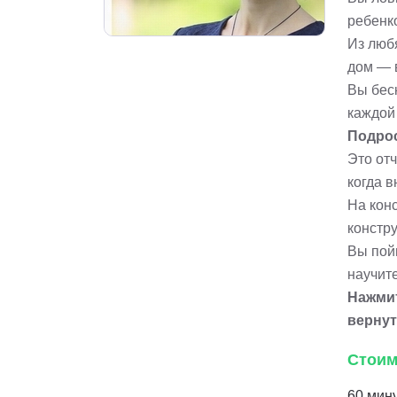
ребенк
Из люб
дом — 
Вы беск
каждой
Подрос
Это отч
когда 
На кон
констру
Вы пойм
научит
Нажмит
вернут
Стоим
60 мину