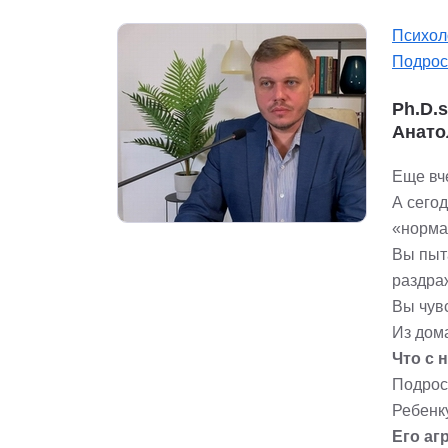
Психол
Подрос
Ph.D.
Анато
Еще вче
А сего
«норма
Вы пыта
раздра
Вы чув
Из дома
Что с 
Подрос
Ребенку
Его аг