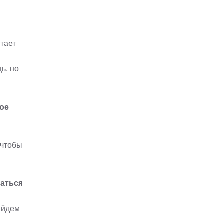
стает
ь, но
ое
м
 чтобы
аться
айдем