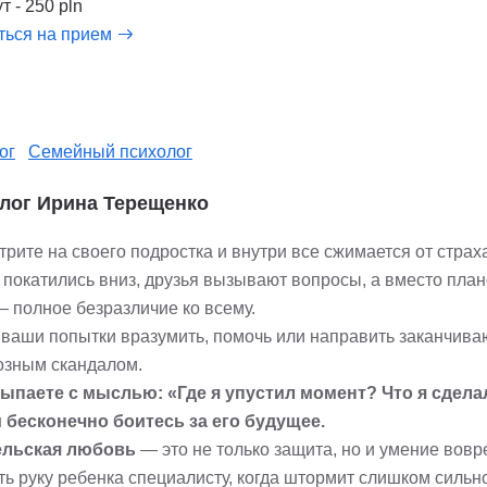
т - 250 pln
ться на прием
ог
Семейный психолог
лог Ирина Терещенко
рите на своего подростка и внутри все сжимается от страх
 покатились вниз, друзья вызывают вопросы, а вместо план
— полное безразличие ко всему.
ваши попытки вразумить, помочь или направить заканчива
озным скандалом.
ыпаете с мыслью: «Где я упустил момент? Что я сдела
и бесконечно боитесь за его будущее.
ельская любовь
— это не только защита, но и умение вов
ь руку ребенка специалисту, когда штормит слишком сильно