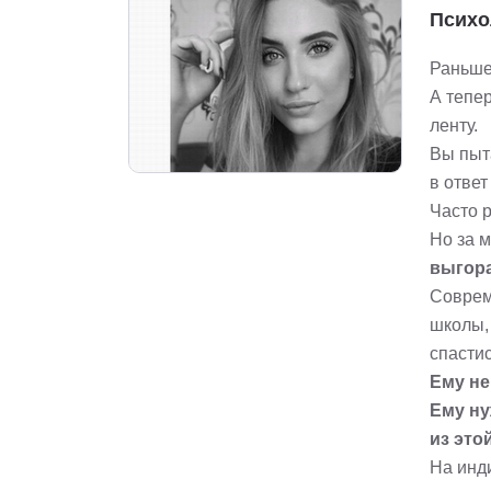
Психо
Раньше 
А тепер
ленту.
Вы пыта
в ответ
Часто 
Но за м
выгора
Соврем
школы, 
спастис
Ему не
Ему ну
из это
На инд