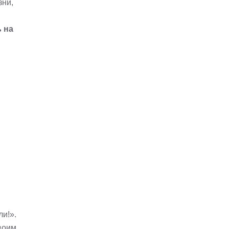
зни,
 на
ли!».
воим