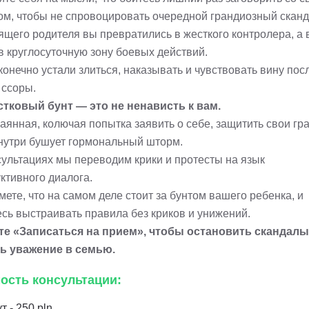
ом, чтобы не спровоцировать очередной грандиозный сканд
ящего родителя вы превратились в жесткого контролера, а
в круглосуточную зону боевых действий.
онечно устали злиться, наказывать и чувствовать вину пос
 ссоры.
тковый бунт — это не ненависть к вам.
аянная, колючая попытка заявить о себе, защитить свои гр
внутри бушует гормональный шторм.
сультациях мы переводим крики и протесты на язык
ктивного диалога.
ете, что на самом деле стоит за бунтом вашего ребенка, и
есь выстраивать правила без криков и унижений.
е «Записаться на прием», чтобы остановить скандалы
ь уважение в семью.
ость консультации:
т - 250 pln