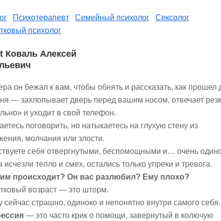
ог
Психотерапевт
Семейный психолог
Сексолог
тковый психолог
st Коваль Алексей
льевич
ра он бежал к вам, чтобы обнять и рассказать, как прошел 
дня — захлопывает дверь перед вашим носом, отвечает рез
льно» и уходит в свой телефон.
етесь поговорить, но натыкаетесь на глухую стену из
жения, молчания или злости.
ствуете себя отвергнутыми, беспомощными и… очень один
 исчезли тепло и смех, остались только упреки и тревога.
ним происходит? Он вас разлюбил? Ему плохо?
тковый возраст — это шторм.
 сейчас страшно, одиноко и непонятно внутри самого себя.
рессия
— это часто крик о помощи, завернутый в колючую