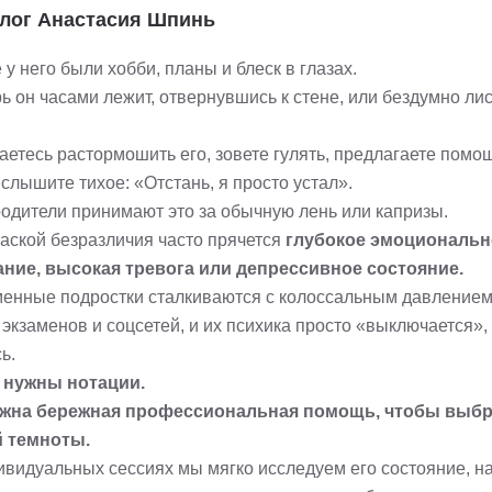
лог Анастасия Шпинь
у него были хобби, планы и блеск в глазах.
ь он часами лежит, отвернувшись к стене, или бездумно ли
етесь растормошить его, зовете гулять, предлагаете помощ
 слышите тихое: «Отстань, я просто устал».
родители принимают это за обычную лень или капризы.
аской безразличия часто прячется
глубокое эмоциональн
ние, высокая тревога или депрессивное состояние.
енные подростки сталкиваются с колоссальным давление
экзаменов и соцсетей, и их психика просто «выключается»,
ь.
 нужны нотации.
жна бережная профессиональная помощь, чтобы выбр
й темноты.
ивидуальных сессиях мы мягко исследуем его состояние, н