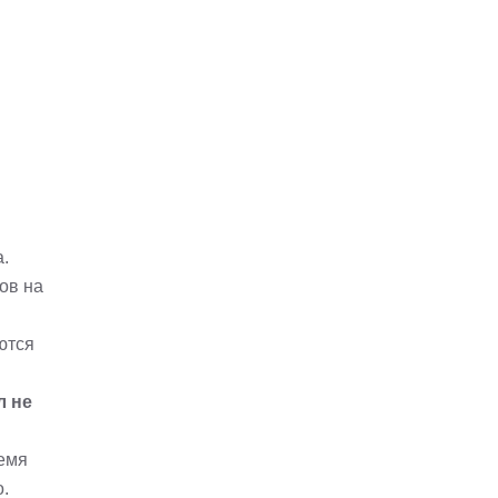
а.
ов на
ются
л не
ремя
.