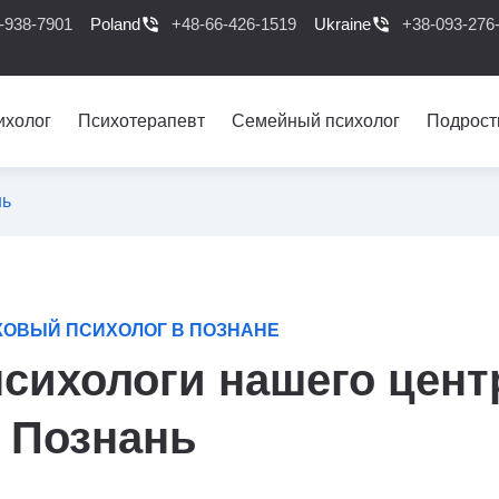
-938-7901
Poland
phone_in_talk
+48-66-426-1519
Ukraine
phone_in_talk
+38-093-276
ихолог
Психотерапевт
Семейный психолог
Подрост
нь
ОВЫЙ ПСИХОЛОГ В ПОЗНАНЕ
сихологи нашего цент
- Познань