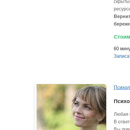
скрыты
ресурс
Вернит
береж
Стоим
60 мину
Записа
Психол
Психо
Любая 
В ответ
Вы лови