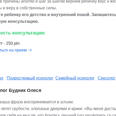
е причины апатии и шаг за шагом вернем ребенку вкус к жи
ы и веру в собственные силы.
е ребенку его детство и внутренний покой. Запишитесь
ную консультацию.
ость консультации:
т - 250 pln
ться на прием
ог
Подростковый психолог
Семейный психолог
Сексолог
лог Будник Олеся
ваша фраза воспринимается в штыки.
 летят грубости, хлопанье дверями и крики: «Вы меня доста
те себя на мысли, что боитесь лишний раз заговорить со с