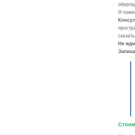
обертку
Я помо
Консул
простра
сказать
Не жди
Запиши
Стоим