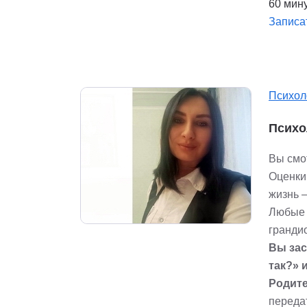
60 мину
Записа
Психол
Психо
Вы смот
Оценки
жизнь 
Любые 
гранди
Вы зас
так?» 
Родит
передат