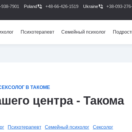
-938-7901
Poland
phone_in_talk
+48-66-426-1519
Ukraine
phone_in_talk
+38-093-276
ихолог
Психотерапевт
Семейный психолог
Подрост
СЕКСОЛОГ В ТАКОМЕ
шего центра - Такома
ог
Психотерапевт
Семейный психолог
Сексолог