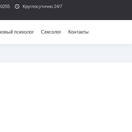
-0255
schedule
Круглосуточно 24/7
ковый психолог
Сексолог
Контакты