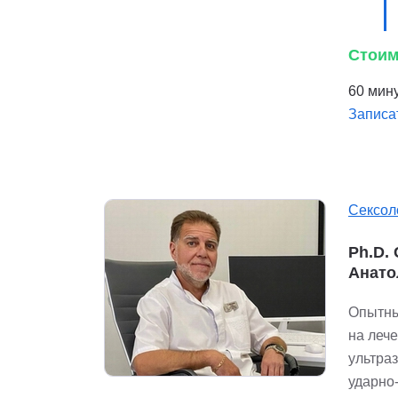
Стоим
60 мину
Записа
Сексол
Ph.D.
Анато
Опытны
на леч
ультра
ударно