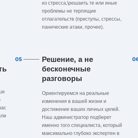
из стресса,\решаить те или иные
проблемы не терпящие
отлагательств (приступы, стрессы,
панические атаки, прочее).
Решение, а не
05
0
ть
бесконечные
разговоры
ши
Ориентируемся на реальные
е
изменения в вашей жизни и
нас
достижение ваших личных целей.
или
Наш администратор подберет
именно того специалиста, который
максимально глубоко экспертен в