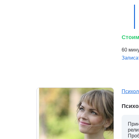
Стоим
60 мину
Записа
Психол
Психо
Прин
рели
Проб