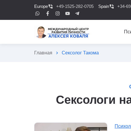
Europe
phone_in_talk
+49-1525-282-0705
Spain
phone_in_talk
+34-69
Пс
Главная
chevron_right
Сексолог Такома
Сексологи на
Психол