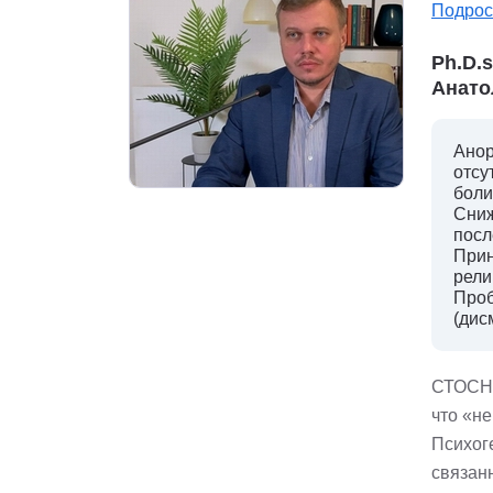
Подрос
Ph.D.
Анато
Анор
отсу
боли
Сниж
посл
Прин
рели
Проб
(дис
СТОСН 
что «не
Психог
связан