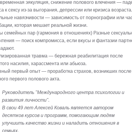
временная эякуляция, cнижение полового влечения — пад
а к сексу из-за выгорания, депрессии или кризиса возраста
льные навязчивости — зависимость от порнографии или ча
бации, которая мешает реальной жизни.
ы семейных пар (гармония в отношениях) Разные сексуаль
чтения — поиск компромисса, если вкусы и фантазии партн
падают.
лизированная травма — бережная реабилитация после
того насилия, харассмента или абьюза.
вный первый опыт — проработка страхов, возникших после
ого первого полового акта.
Руководитель "Международного центра психологии и
развития личности".
В свои 49 лет Алексей Коваль является автором
десятков курсов и программ, помогающим людям
улучшить качество жизни и наладить отношения в
семьях.