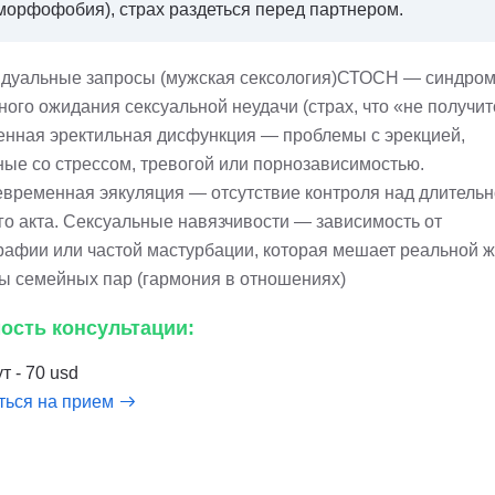
морфофобия), страх раздеться перед партнером.
дуальные запросы (мужская сексология)СТОСН — синдро
ого ожидания сексуальной неудачи (страх, что «не получит
енная эректильная дисфункция — проблемы с эрекцией,
ные со стрессом, тревогой или порнозависимостью.
временная эякуляция — отсутствие контроля над длитель
го акта. Сексуальные навязчивости — зависимость от
рафии или частой мастурбации, которая мешает реальной ж
ы семейных пар (гармония в отношениях)
ость консультации:
т - 70 usd
ться на прием