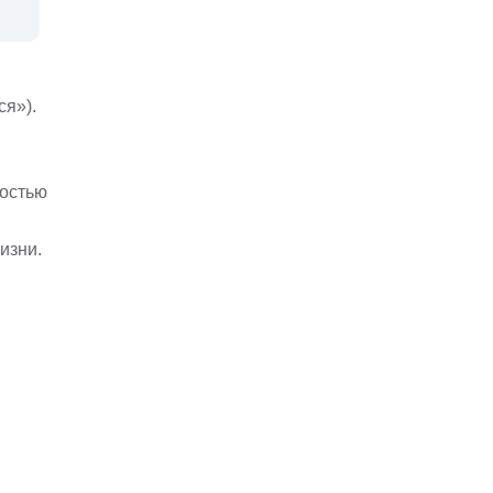
м
ся»).
ностью
изни.