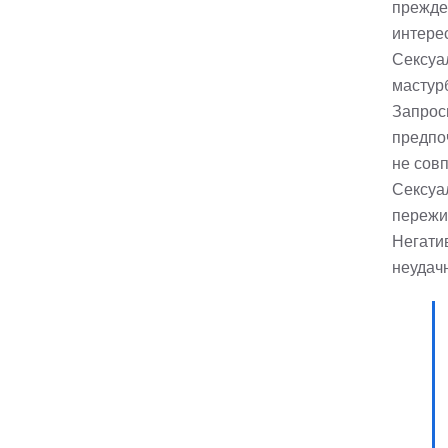
прежде
интерес
Сексуа
мастур
Запрос
предпо
не сов
Сексуа
пережи
Негати
неудачн