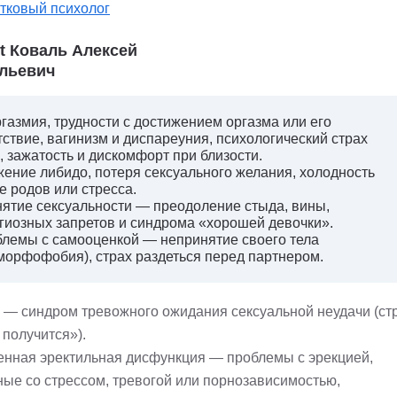
тковый психолог
st Коваль Алексей
льевич
газмия, трудности с достижением оргазма или его
тствие, вагинизм и диспареуния, психологический страх
, зажатость и дискомфорт при близости.
ение либидо, потеря сексуального желания, холодность
е родов или стресса.
ятие сексуальности — преодоление стыда, вины,
гиозных запретов и синдрома «хорошей девочки».
лемы с самооценкой — непринятие своего тела
морфофобия), страх раздеться перед партнером.
— синдром тревожного ожидания сексуальной неудачи (стр
 получится»).
енная эректильная дисфункция — проблемы с эрекцией,
ные со стрессом, тревогой или порнозависимостью,