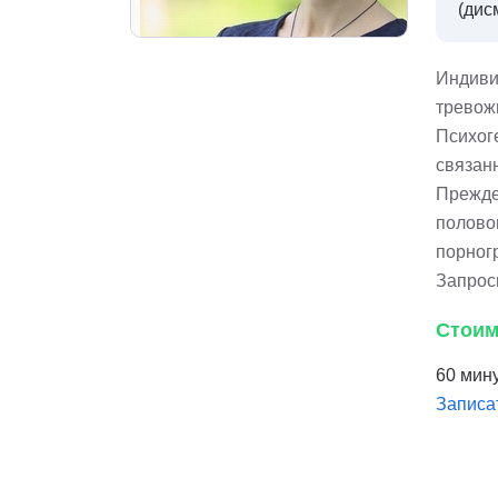
(дис
Индиви
тревожн
Психог
связан
Прежде
полово
порног
Запрос
Стоим
60 мину
Записа