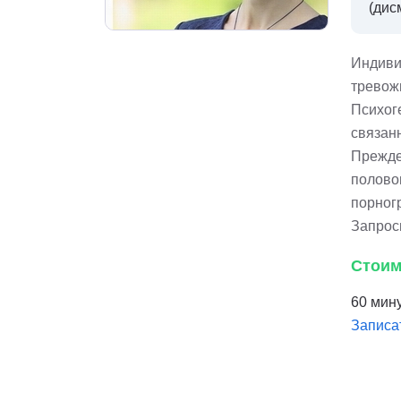
(дис
Индиви
тревожн
Психог
связан
Прежде
полово
порног
Запрос
Стоим
60 мину
Записа