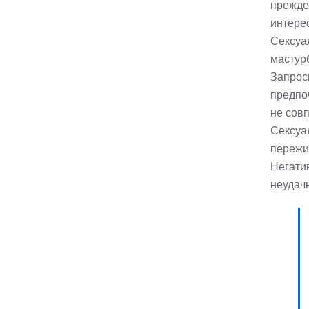
прежде
интерес
Сексуа
мастур
Запрос
предпо
не сов
Сексуа
пережи
Негати
неудачн