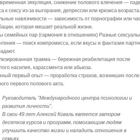
временная эякуляция, cнижение полового влечения — пад
а к сексу из-за выгорания, депрессии или кризиса возраста
льные навязчивости — зависимость от порнографии или ча
бации, которая мешает реальной жизни.
ы семейных пар (гармония в отношениях) Разные сексуаль
чтения — поиск компромисса, если вкусы и фантазии партн
падают.
лизированная травма — бережная реабилитация после
того насилия, харассмента или абьюза.
вный первый опыт — проработка страхов, возникших после
ого первого полового акта.
Руководитель "Международного центра психологии и
развития личности".
В свои 49 лет Алексей Коваль является автором
десятков курсов и программ, помогающим людям
улучшить качество жизни и наладить отношения в
семьях.