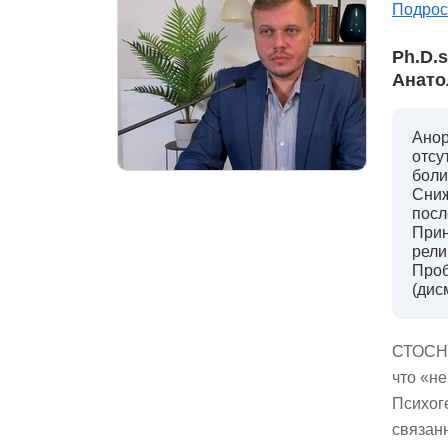
Подрос
Ph.D.
Анато
Анор
отсу
боли
Сниж
посл
Прин
рели
Проб
(дис
СТОСН 
что «не
Психог
связан