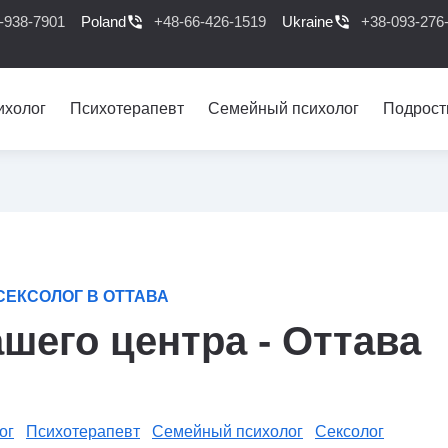
-938-7901
Poland
phone_in_talk
+48-66-426-1519
Ukraine
phone_in_talk
+38-093-276
ихолог
Психотерапевт
Семейный психолог
Подрост
СЕКСОЛОГ В ОТТАВА
шего центра - Оттава
ог
Психотерапевт
Семейный психолог
Сексолог