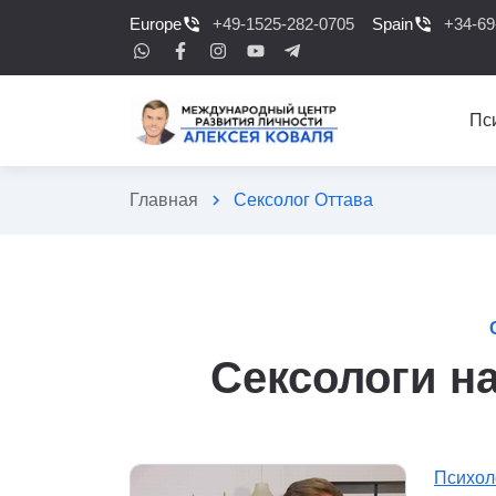
Europe
phone_in_talk
+49-1525-282-0705
Spain
phone_in_talk
+34-69
Пс
Главная
chevron_right
Сексолог Оттава
Сексологи на
Психол