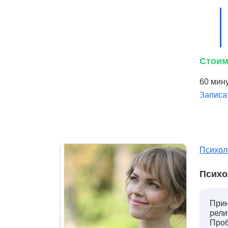
Стоим
60 мину
Записа
Психол
Психо
Прин
рели
Проб