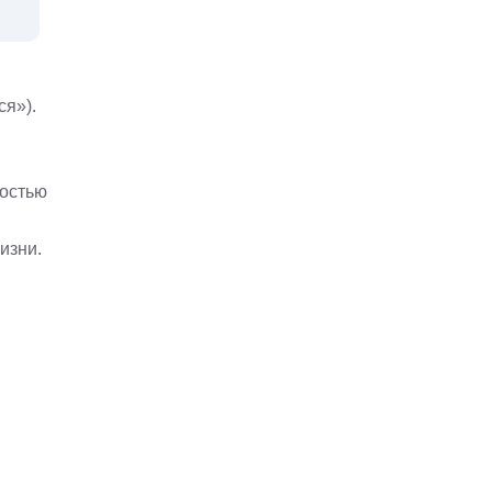
м
ся»).
ностью
изни.