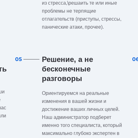
из стресса,\решаить те или иные
проблемы не терпящие
отлагательств (приступы, стрессы,
панические атаки, прочее).
Решение, а не
05
0
ть
бесконечные
разговоры
ши
Ориентируемся на реальные
е
изменения в вашей жизни и
нас
достижение ваших личных целей.
или
Наш администратор подберет
именно того специалиста, который
максимально глубоко экспертен в