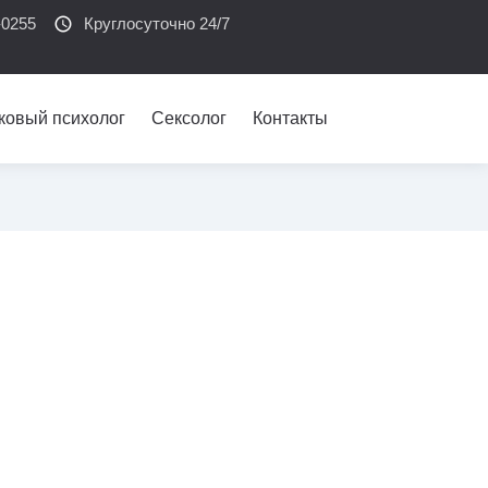
-0255
schedule
Круглосуточно 24/7
ковый психолог
Сексолог
Контакты