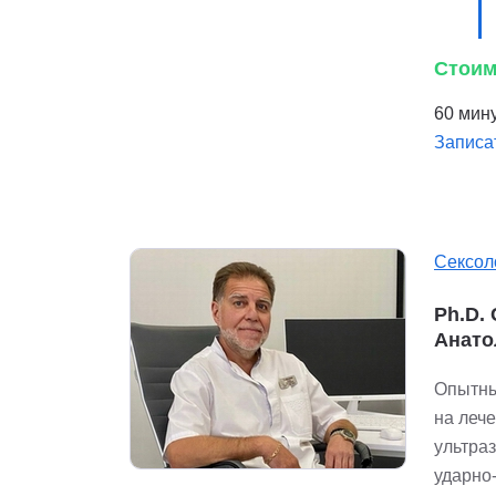
Стоим
60 мину
Записа
Сексол
Ph.D.
Анато
Опытны
на леч
ультра
ударно