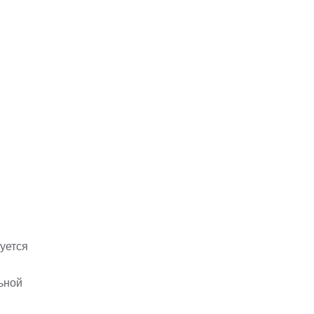
уется
ьной