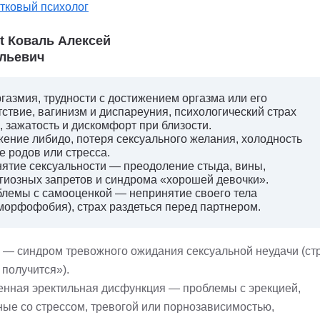
тковый психолог
st Коваль Алексей
льевич
газмия, трудности с достижением оргазма или его
тствие, вагинизм и диспареуния, психологический страх
, зажатость и дискомфорт при близости.
ение либидо, потеря сексуального желания, холодность
е родов или стресса.
ятие сексуальности — преодоление стыда, вины,
гиозных запретов и синдрома «хорошей девочки».
лемы с самооценкой — непринятие своего тела
морфофобия), страх раздеться перед партнером.
— синдром тревожного ожидания сексуальной неудачи (стр
 получится»).
енная эректильная дисфункция — проблемы с эрекцией,
ные со стрессом, тревогой или порнозависимостью,