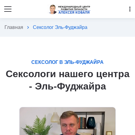
more_vert
Главная
chevron_right
Сексолог Эль-Фуджайра
СЕКСОЛОГ В ЭЛЬ-ФУДЖАЙРА
Сексологи нашего центра
- Эль-Фуджайра