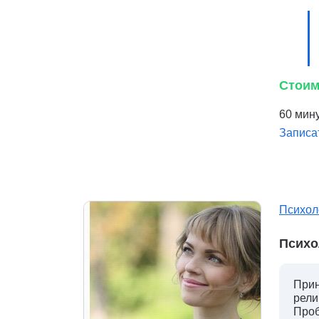
Стоим
60 мину
Записа
Психол
Психо
Прин
рели
Проб