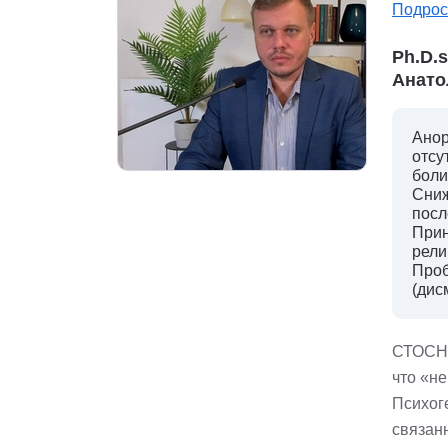
Подрос
Ph.D.
Анато
Анор
отсу
боли
Сниж
посл
Прин
рели
Проб
(дис
СТОСН 
что «не
Психог
связан