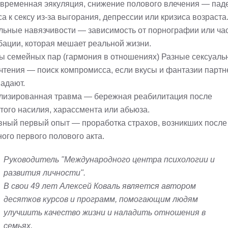
временная эякуляция, cнижение полового влечения — пад
а к сексу из-за выгорания, депрессии или кризиса возраста
льные навязчивости — зависимость от порнографии или ча
бации, которая мешает реальной жизни.
ы семейных пар (гармония в отношениях) Разные сексуаль
чтения — поиск компромисса, если вкусы и фантазии партн
падают.
лизированная травма — бережная реабилитация после
того насилия, харассмента или абьюза.
вный первый опыт — проработка страхов, возникших после
ого первого полового акта.
Руководитель "Международного центра психологии и
развития личности".
В свои 49 лет Алексей Коваль является автором
десятков курсов и программ, помогающим людям
улучшить качество жизни и наладить отношения в
семьях.