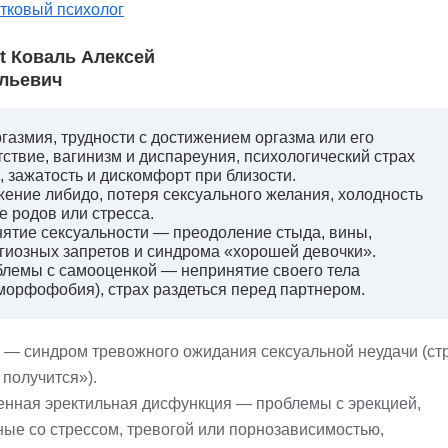
тковый психолог
st Коваль Алексей
льевич
газмия, трудности с достижением оргазма или его
тствие, вагинизм и диспареуния, психологический страх
, зажатость и дискомфорт при близости.
ение либидо, потеря сексуального желания, холодность
е родов или стресса.
ятие сексуальности — преодоление стыда, вины,
гиозных запретов и синдрома «хорошей девочки».
лемы с самооценкой — непринятие своего тела
морфофобия), страх раздеться перед партнером.
— синдром тревожного ожидания сексуальной неудачи (стр
 получится»).
енная эректильная дисфункция — проблемы с эрекцией,
ные со стрессом, тревогой или порнозависимостью,