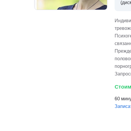
(дис
Индиви
тревожн
Психог
связан
Прежде
полово
порног
Запрос
Стоим
60 мину
Записа