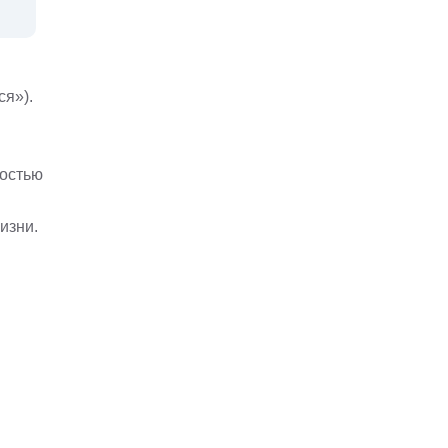
м
ся»).
ностью
изни.