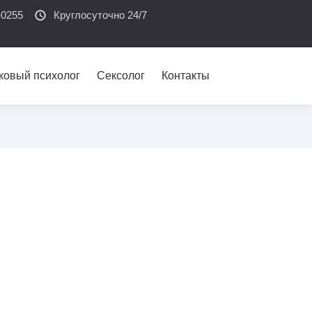
-0255
schedule
Круглосуточно 24/7
ковый психолог
Сексолог
Контакты