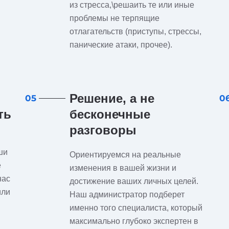
из стресса,\решаить те или иные
проблемы не терпящие
отлагательств (приступы, стрессы,
панические атаки, прочее).
Решение, а не
05
0
ть
бесконечные
разговоры
ши
Ориентируемся на реальные
е
изменения в вашей жизни и
нас
достижение ваших личных целей.
или
Наш администратор подберет
именно того специалиста, который
максимально глубоко экспертен в