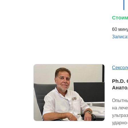
Стоим
60 мину
Записа
Сексол
Ph.D.
Анато
Опытны
на леч
ультра
ударно