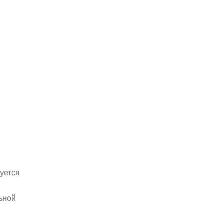
уется
ьной