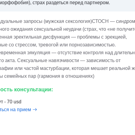
морфофобия), страх раздеться перед партнером.
дуальные запросы (мужская сексология)СТОСН — синдро
ого ожидания сексуальной неудачи (страх, что «не получит
енная эректильная дисфункция — проблемы с эрекцией,
ные со стрессом, тревогой или порнозависимостью.
временная эякуляция — отсутствие контроля над длитель
го акта. Сексуальные навязчивости — зависимость от
рафии или частой мастурбации, которая мешает реальной ж
ы семейных пар (гармония в отношениях)
ость консультации:
т - 70 usd
ться на прием