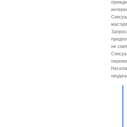
прежде
интерес
Сексуа
мастур
Запрос
предпо
не сов
Сексуа
пережи
Негати
неудачн