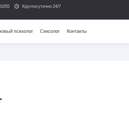
-0255
schedule
Круглосуточно 24/7
ковый психолог
Сексолог
Контакты
-