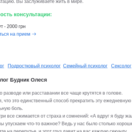
ьтацию. Вы заслуживаете жить в мире.
ость консультации:
т - 2000 грн
ться на прием
ог
Подростковый психолог
Семейный психолог
Сексолог
лог Будник Олеся
 разводе или расставании все чаще крутятся в голове.
я, что это единственный способ прекратить эту ежедневную
ьную боль.
ри все сжимается от страха и сомнений: «А вдруг я буду жа
ы упускаем что-то важное? Ведь у нас было столько хороше
те на перепутье, и этот груз давит на вас каждую секунду.