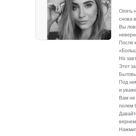
Опять 
снова 
Вы лов
неверн
После 
«Больш
Но завт
Этот за
Бытовы
Под ни
и уваже
Вам не
полем 
Давайте
вернем
Нажмит