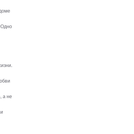
 доме
 Одно
жизни.
любви
 а не
 и