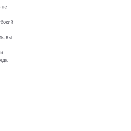
 не
убокий
ть, вы
 и
огда