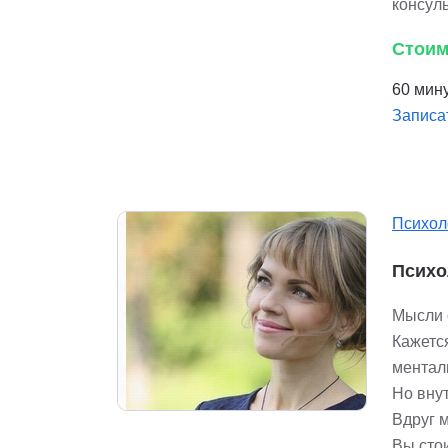
консул
Стоим
60 мину
Записа
Психол
Психо
Мысли о
Кажетс
ментал
Но внут
Вдруг м
Вы стои