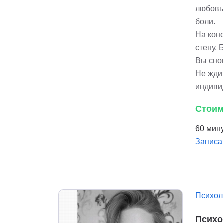
любовь
боли.
На конс
стену. 
Вы снов
Не жди
индиви
Стоим
60 мину
Записа
Психол
Психо