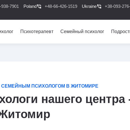
-938-7901
Poland
phone_in_talk
+48-66-426-1519
Ukraine
phone_in_talk
+38-093-276
ихолог
Психотерапевт
Семейный психолог
Подрост
 СЕМЕЙНЫМ ПСИХОЛОГОМ В ЖИТОМИРЕ
ологи нашего центра 
Житомир