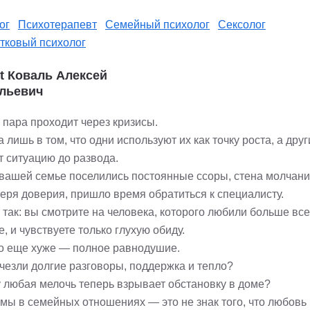
ог
Психотерапевт
Семейный психолог
Сексолог
тковый психолог
st Коваль Алексей
льевич
 пара проходит через кризисы.
 лишь в том, что одни используют их как точку роста, а дру
т ситуацию до развода.
 вашей семье поселились постоянные ссоры, стена молчан
теря доверия, пришло время обратиться к специалисту.
так: вы смотрите на человека, которого любили больше все
е, и чувствуете только глухую обиду.
то еще хуже — полное равнодушие.
счезли долгие разговоры, поддержка и тепло?
 любая мелочь теперь взрывает обстановку в доме?
мы в семейных отношениях — это не знак того, что любовь