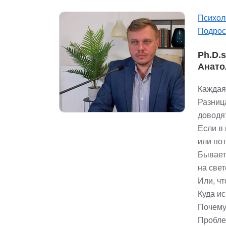
Психол
Подрос
Ph.D.
Анато
Каждая
Разница
доводя
Если в
или по
Бывает 
на свет
Или, ч
Куда и
Почему
Пробле