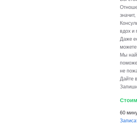
Отношен
значит,
Консул
вдох и 
Даже е
можете
Мы най
поможе
не пож
Дайте 
Запиши
Стоим
60 мину
Записа