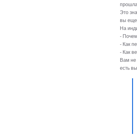
прошла
Это зн
вы еще
На инд
- Почем
- Как п
- Как в
Вам не 
есть вы