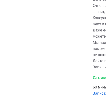
Отношен
значит,
Консул
вдох и 
Даже е
можете
Мы най
поможе
не пож
Дайте 
Запиши
Стоим
60 мину
Записа