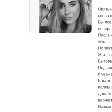
Опять 
снова 
Вы лов
неверн
После 
«Больш
Но завт
Этот за
Бытовы
Под ни
и уваже
Вам не
полем 
Давайте
вернем
Нажмит