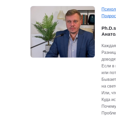
Психол
Подрос
Ph.D.
Анато
Каждая
Разница
доводя
Если в
или по
Бывает 
на свет
Или, ч
Куда и
Почему
Пробле