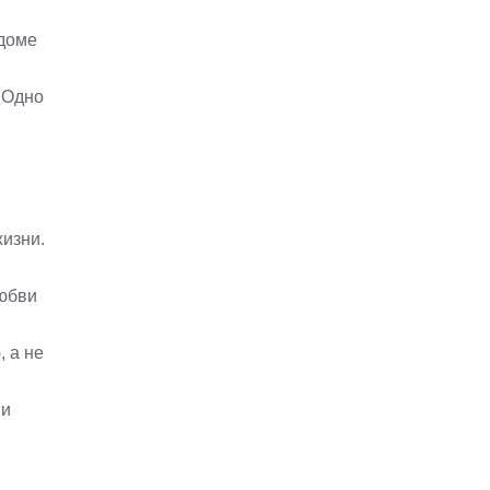
 доме
 Одно
жизни.
любви
 а не
 и