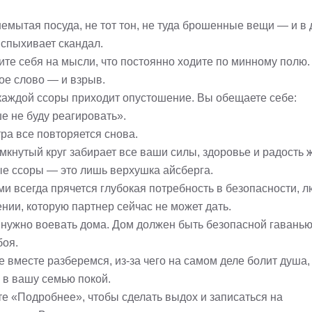
немытая посуда, не тот тон, не туда брошенные вещи — и в
вспыхивает скандал.
ите себя на мысли, что постоянно ходите по минному полю.
ое слово — и взрыв.
каждой ссоры приходит опустошение. Вы обещаете себе:
е не буду реагировать».
ра все повторяется снова.
мкнутый круг забирает все ваши силы, здоровье и радость 
е ссоры — это лишь верхушка айсберга.
ми всегда прячется глубокая потребность в безопасности, 
нии, которую партнер сейчас не может дать.
 нужно воевать дома. Дом должен быть безопасной гаванью,
боя.
 вместе разберемся, из-за чего на самом деле болит душа,
 в вашу семью покой.
е «Подробнее», чтобы сделать выдох и записаться на