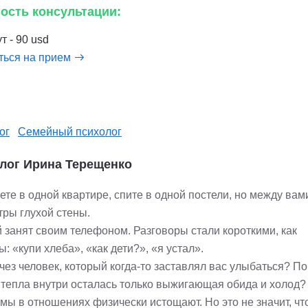
ость консультации:
т - 90 usd
ться на прием
ог
Семейный психолог
лог Ирина Терещенко
ете в одной квартире, спите в одной постели, но между ва
тры глухой стены.
 занят своим телефоном. Разговоры стали короткими, как
: «купи хлеба», «как дети?», «я устал».
чез человек, который когда-то заставлял вас улыбаться? П
 тепла внутри осталась только выжигающая обида и холод?
мы в отношениях физически истощают. Но это не значит, чт