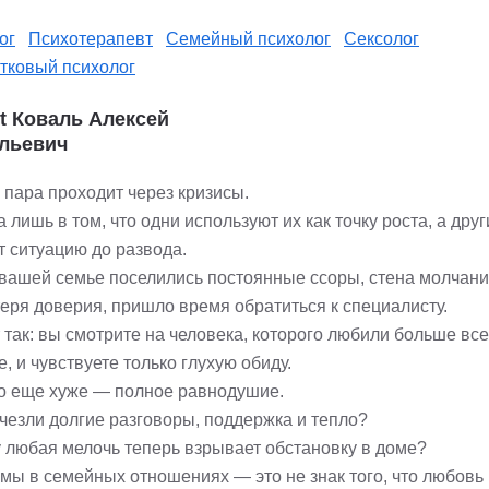
ог
Психотерапевт
Семейный психолог
Сексолог
тковый психолог
st Коваль Алексей
льевич
 пара проходит через кризисы.
 лишь в том, что одни используют их как точку роста, а дру
т ситуацию до развода.
 вашей семье поселились постоянные ссоры, стена молчан
теря доверия, пришло время обратиться к специалисту.
так: вы смотрите на человека, которого любили больше все
е, и чувствуете только глухую обиду.
то еще хуже — полное равнодушие.
счезли долгие разговоры, поддержка и тепло?
 любая мелочь теперь взрывает обстановку в доме?
мы в семейных отношениях — это не знак того, что любовь