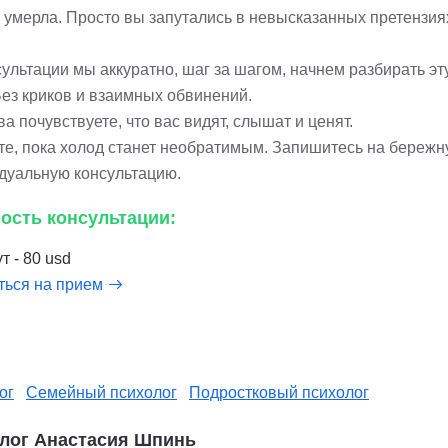
 умерла. Просто вы запутались в невысказанных претензия
ультации мы аккуратно, шаг за шагом, начнем разбирать эт
Без криков и взаимных обвинений.
а почувствуете, что вас видят, слышат и ценят.
те, пока холод станет необратимым. Запишитесь на береж
дуальную консультацию.
ость консультации:
т - 80 usd
ться на прием
ог
Семейный психолог
Подростковый психолог
лог Анастасия Шпинь