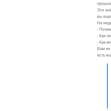
прошла
Это зн
вы еще
На инд
- Почем
- Как п
- Как в
Вам не 
есть вы