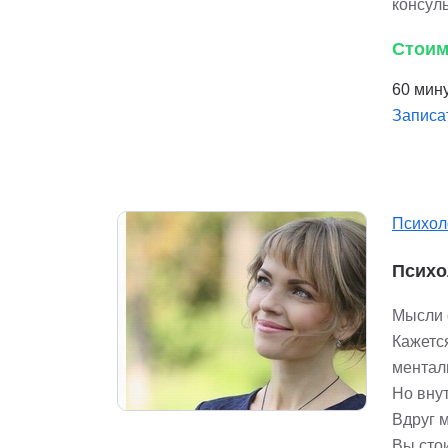
консул
Стоим
60 мину
Записа
Психол
Психо
Мысли о
Кажетс
ментал
Но внут
Вдруг м
Вы стои