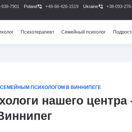
-938-7901
Poland
phone_in_talk
+48-66-426-1519
Ukraine
phone_in_talk
+38-093-276
ихолог
Психотерапевт
Семейный психолог
Подрост
СЕМЕЙНЫМ ПСИХОЛОГОМ В ВИННИПЕГЕ
ологи нашего центра 
Виннипег