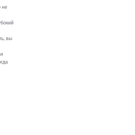
 не
убокий
ть, вы
 и
огда