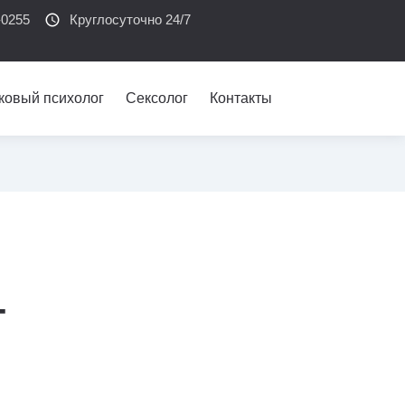
-0255
schedule
Круглосуточно 24/7
ковый психолог
Сексолог
Контакты
-