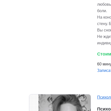
любовь
боли.
На конс
стену. 
Вы снов
Не жди
индиви
Стоим
60 мину
Записа
Психол
Психо