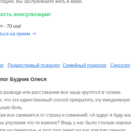
ьтацию. Вы заслуживаете жить в мире.
ость консультации:
т - 70 usd
ться на прием
ог
Подростковый психолог
Семейный психолог
Сексолог
лог Будник Олеся
 разводе или расставании все чаще крутятся в голове.
я, что это единственный способ прекратить эту ежедневную
ьную боль.
ри все сжимается от страха и сомнений: «А вдруг я буду жа
ы упускаем что-то важное? Ведь у нас было столько хороше
те на перепутье, и этот груз давит на вас каждую секунду.