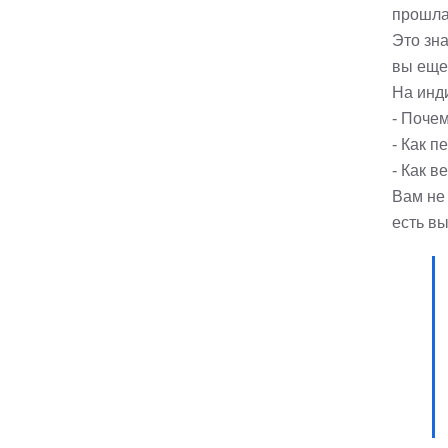
прошла
Это зн
вы еще
На инд
- Почем
- Как п
- Как в
Вам не 
есть вы