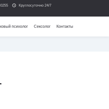
-0255
schedule
Круглосуточно 24/7
ковый психолог
Сексолог
Контакты
-