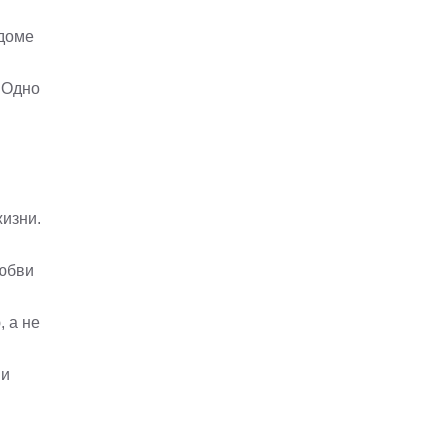
 доме
 Одно
жизни.
любви
 а не
 и