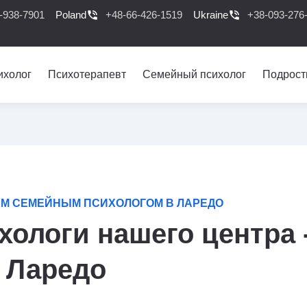
-938-7901
Poland
phone_in_talk
+48-66-426-1519
Ukraine
phone_in_talk
+38-093-276
ихолог
Психотерапевт
Семейный психолог
Подрост
М СЕМЕЙНЫМ ПСИХОЛОГОМ В ЛАРЕДО
ологи нашего центра 
Ларедо