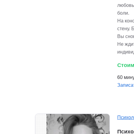
любовь
боли.
На конс
стену. 
Вы снов
Не жди
индиви
Стоим
60 мину
Записа
Психол
Психо