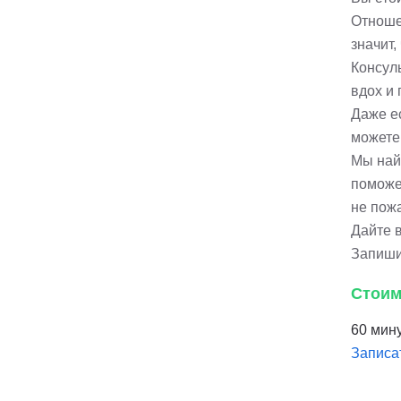
Отношен
значит,
Консул
вдох и 
Даже е
можете
Мы най
поможе
не пож
Дайте 
Запиши
Стоим
60 мину
Записа