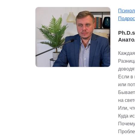
Психол
Подрос
Ph.D.
Анато
Каждая
Разница
доводя
Если в
или по
Бывает 
на свет
Или, ч
Куда и
Почему
Пробле