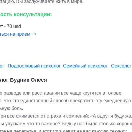
ьтацию. Вы заслуживаете жить в мире.
ость консультации:
т - 70 usd
ться на прием
ог
Подростковый психолог
Семейный психолог
Сексолог
лог Будник Олеся
 разводе или расставании все чаще крутятся в голове.
я, что это единственный способ прекратить эту ежедневную
ьную боль.
ри все сжимается от страха и сомнений: «А вдруг я буду жа
ы упускаем что-то важное? Ведь у нас было столько хороше
те на перепутье, и этот груз давит на вас каждую секунду.