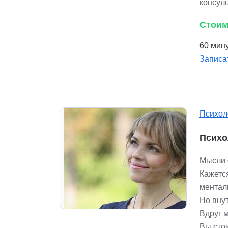
консул
Стоим
60 мину
Записа
Психол
Психо
Мысли о
Кажетс
ментал
Но внут
Вдруг м
Вы стои