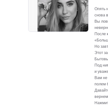
Опять 
снова 
Вы лов
неверн
После 
«Больш
Но завт
Этот за
Бытовы
Под ни
и уваже
Вам не
полем 
Давайте
вернем
Нажмит