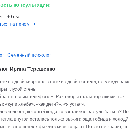
ость консультации:
т - 90 usd
ться на прием
ог
Семейный психолог
лог Ирина Терещенко
ете в одной квартире, спите в одной постели, но между ва
тры глухой стены.
 занят своим телефоном. Разговоры стали короткими, как
: «купи хлеба», «как дети?», «я устал».
чез человек, который когда-то заставлял вас улыбаться? П
 тепла внутри осталась только выжигающая обида и холод?
мы в отношениях физически истощают. Но это не значит, чт