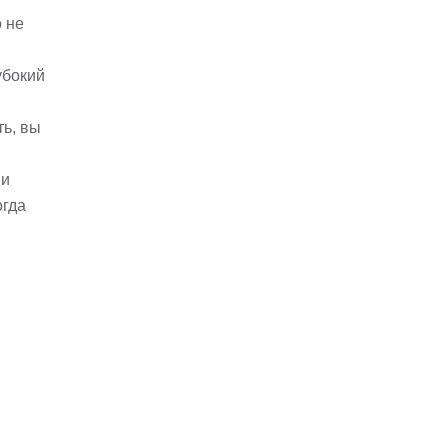
 не
убокий
ть, вы
 и
огда