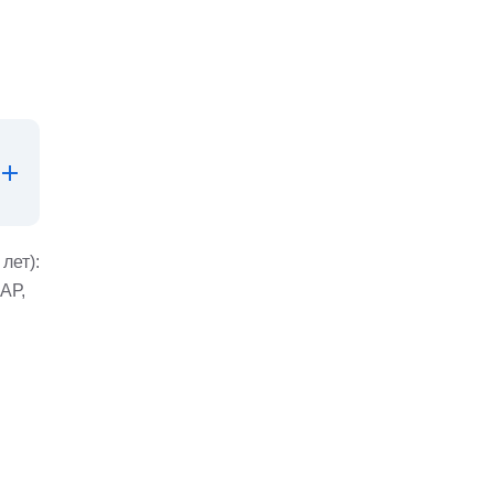
лет):
АР,