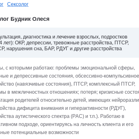
ог
Сексолог
лог Будник Олеся
ультация, диагностика и лечение взрослых, подростков
14 лет): ОКР, депрессии, тревожные расстройства, ПТСР,
Р, нарушения сна, БАР, РДУГ и другие расстройства
ы, с которыми работаю: проблемы эмоциональной сферы,
ные и депрессивные состояния, обсессивно-компульсивно
ойство (навязчивые состояния), ПТСР, комплексный ПТСР,
мы в межличностных отношениях; потеря; кризисные состо
ьтация родителей относительно детей, имеющих нейроразл
ройства дифицита внимания и гиперактивности (РДУГ),
йства аутистического спектра (РАС) и т.п.). Работаю в
тивном подходе, ориентируясь на личность клиента и его
ьные потенциальные возможности