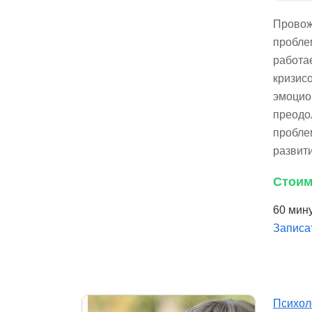
Провож
пробле
работа
кризисо
эмоцио
преодо
пробле
развит
Стоим
60 мину
Записа
Психол