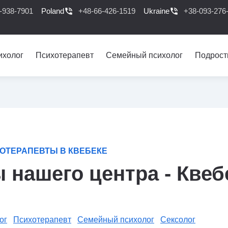
-938-7901
Poland
phone_in_talk
+48-66-426-1519
Ukraine
phone_in_talk
+38-093-276
ихолог
Психотерапевт
Семейный психолог
Подрост
ОТЕРАПЕВТЫ В КВЕБЕКЕ
 нашего центра - Квеб
ог
Психотерапевт
Семейный психолог
Сексолог