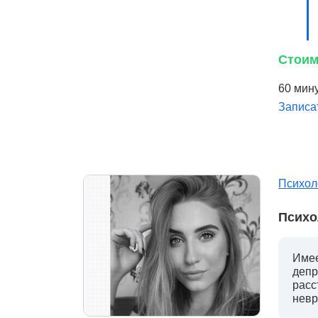
Стоим
60 мину
Записа
Психол
Психо
Имее
депр
расс
невр