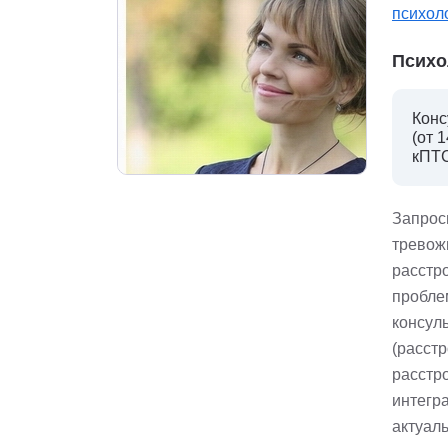
психол
Психо
Конс
(от 
кПТС
Запрос
тревож
расстр
пробле
консул
(расст
расстро
интегра
актуал