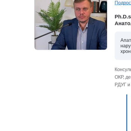
Подрос
Ph.D.
Анато
Апат
нару
хрон
Консуль
ОКР, д
РДУГ и