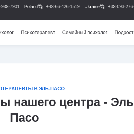
-938-7901
Poland
phone_in_talk
+48-66-426-1519
Ukraine
phone_in_talk
+38-093-276
ихолог
Психотерапевт
Семейный психолог
Подрост
ОТЕРАПЕВТЫ В ЭЛЬ-ПАСО
ы нашего центра - Эль
Пасо