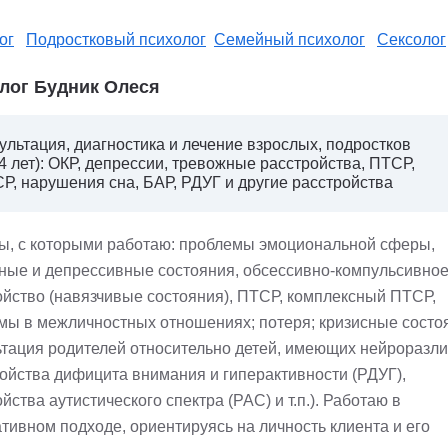
ог
Подростковый психолог
Семейный психолог
Сексолог
лог Будник Олеся
ультация, диагностика и лечение взрослых, подростков
14 лет): ОКР, депрессии, тревожные расстройства, ПТСР,
Р, нарушения сна, БАР, РДУГ и другие расстройства
ы, с которыми работаю: проблемы эмоциональной сферы,
ные и депрессивные состояния, обсессивно-компульсивно
ойство (навязчивые состояния), ПТСР, комплексный ПТСР,
мы в межличностных отношениях; потеря; кризисные состо
ьтация родителей относительно детей, имеющих нейроразл
ройства дифицита внимания и гиперактивности (РДУГ),
йства аутистического спектра (РАС) и т.п.). Работаю в
тивном подходе, ориентируясь на личность клиента и его