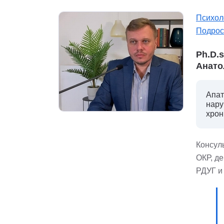
Психол
Подрос
Ph.D.
Анато
Апат
нару
хрон
Консуль
ОКР, д
РДУГ и