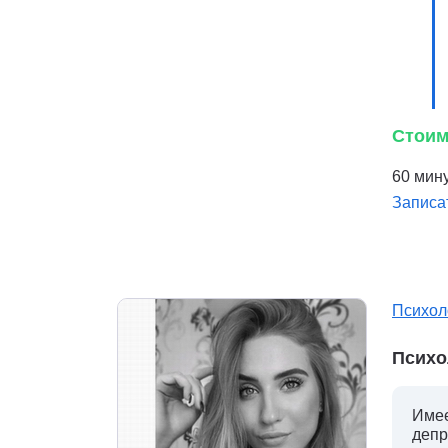
Стоим
60 мину
Записа
Психол
Психо
Имее
депр