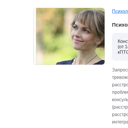
Психол
Психо
Конс
(от 
кПТС
Запрос
тревож
расстр
пробле
консул
(расст
расстро
интегра