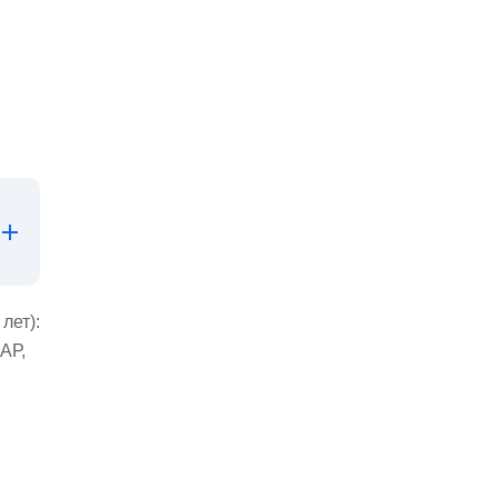
лет):
АР,