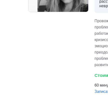
расс
невр
Провож
пробле
работа
кризисо
эмоцио
преодо
пробле
развит
Стоим
60 мину
Записа