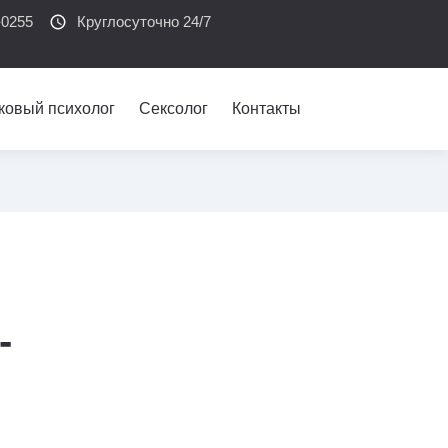
-0255
schedule
Круглосуточно 24/7
ковый психолог
Сексолог
Контакты
-