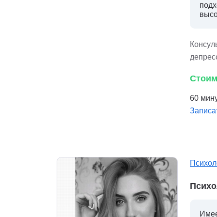
подх
высо
Консуль
депрес
Стоим
60 мину
Записа
Психол
Психо
Имее