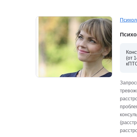
Психол
Психо
Конс
(от 
кПТС
Запрос
тревож
расстр
пробле
консул
(расст
расстро