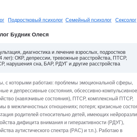
ог
Подростковый психолог
Семейный психолог
Сексолог
лог Будник Олеся
ультация, диагностика и лечение взрослых, подростков
14 лет): ОКР, депрессии, тревожные расстройства, ПТСР,
Р, нарушения сна, БАР, РДУГ и другие расстройства
ы, с которыми работаю: проблемы эмоциональной сферы,
ные и депрессивные состояния, обсессивно-компульсивно
ойство (навязчивые состояния), ПТСР, комплексный ПТСР,
мы в межличностных отношениях; потеря; кризисные состо
ьтация родителей относительно детей, имеющих нейроразл
ройства дифицита внимания и гиперактивности (РДУГ),
йства аутистического спектра (РАС) и т.п.). Работаю в