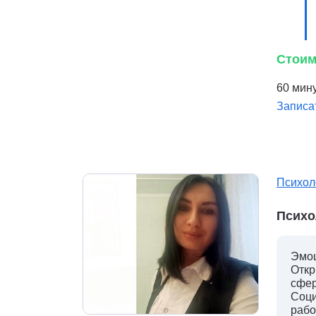
Стоим
60 мину
Записа
Психол
Психо
Эмоц
Откр
сфер
Соци
рабо