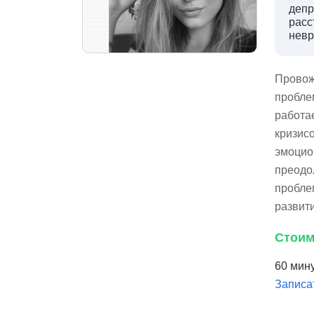
депр
расс
невр
Провож
пробле
работа
кризисо
эмоцио
преодо
пробле
развит
Стоим
60 мину
Записа