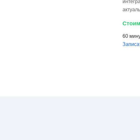
интегра
актуал
Стоим
60 мину
Записа