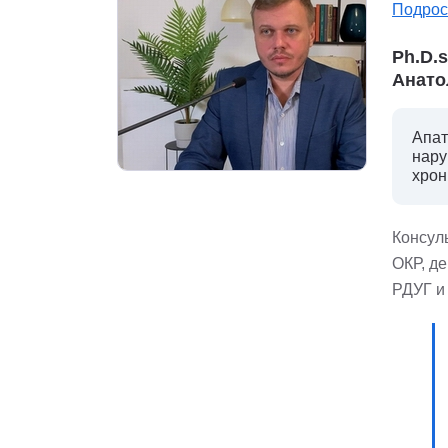
Подрос
Ph.D.
Анато
Апат
нару
хрон
Консуль
ОКР, д
РДУГ и