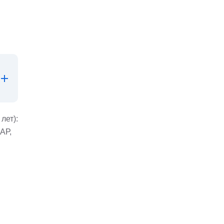
лет):
АР,