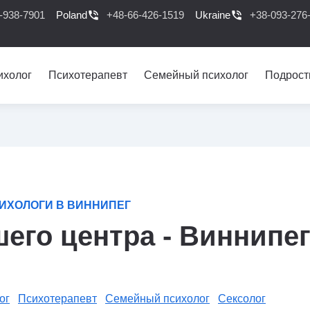
-938-7901
Poland
phone_in_talk
+48-66-426-1519
Ukraine
phone_in_talk
+38-093-276
ихолог
Психотерапевт
Семейный психолог
Подрост
ИХОЛОГИ В ВИННИПЕГ
его центра - Виннипе
ог
Психотерапевт
Семейный психолог
Сексолог