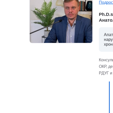
Подрос
Ph.D.
Анато
Апат
нару
хрон
Консуль
ОКР, д
РДУГ и