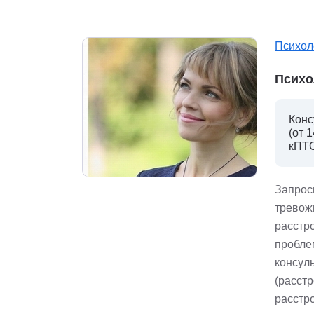
Психол
Психо
Конс
(от 
кПТС
Запрос
тревож
расстр
пробле
консул
(расст
расстро