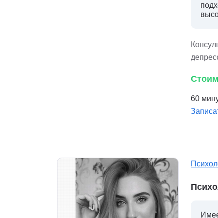
подх
высо
Консуль
депрес
Стоим
60 мину
Записа
Психол
Психо
Имее