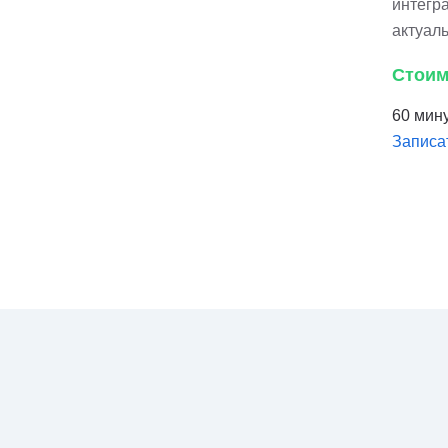
интегра
актуал
Стоим
60 мину
Записа