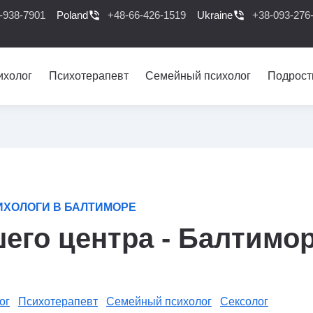
-938-7901
Poland
phone_in_talk
+48-66-426-1519
Ukraine
phone_in_talk
+38-093-276
ихолог
Психотерапевт
Семейный психолог
Подрост
ИХОЛОГИ В БАЛТИМОРЕ
его центра - Балтимо
ог
Психотерапевт
Семейный психолог
Сексолог