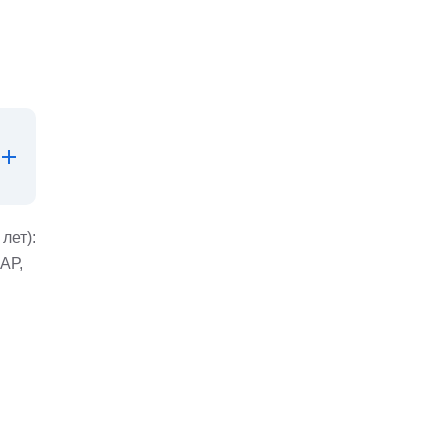
лет):
АР,