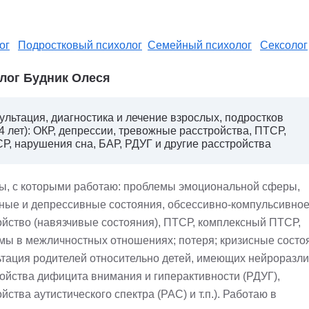
ог
Подростковый психолог
Семейный психолог
Сексолог
лог Будник Олеся
ультация, диагностика и лечение взрослых, подростков
14 лет): ОКР, депрессии, тревожные расстройства, ПТСР,
Р, нарушения сна, БАР, РДУГ и другие расстройства
ы, с которыми работаю: проблемы эмоциональной сферы,
ные и депрессивные состояния, обсессивно-компульсивно
ойство (навязчивые состояния), ПТСР, комплексный ПТСР,
мы в межличностных отношениях; потеря; кризисные состо
ьтация родителей относительно детей, имеющих нейроразл
ройства дифицита внимания и гиперактивности (РДУГ),
йства аутистического спектра (РАС) и т.п.). Работаю в