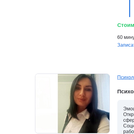
Стоим
60 мину
Записа
Психол
Психо
Эмоц
Откр
сфер
Соци
рабо