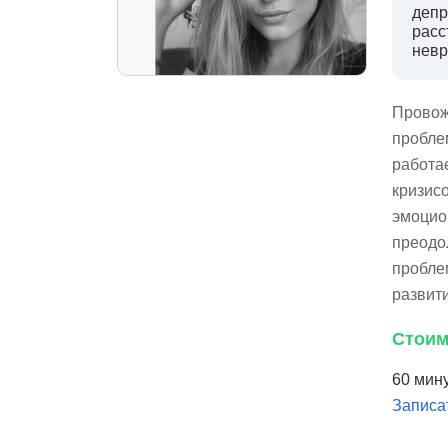
депр
расс
невр
Провож
пробле
работа
кризисо
эмоцио
преодо
пробле
развит
Стоим
60 мину
Записа