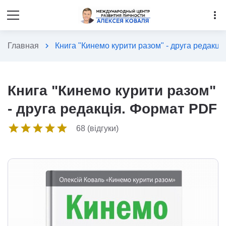
more_vert
Главная
chevron_right
Книга "Кинемо курити разом" - друга редакці
Книга "Кинемо курити разом"
- друга редакція. Формат PDF
star
star
star
star
star
68 (відгуки)