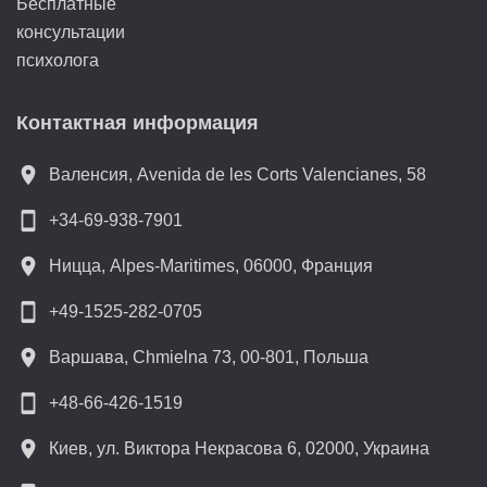
Бесплатные
консультации
психолога
Контактная информация
location_on
Валенсия, Avenida de les Corts Valencianes, 58
smartphone
+34-69-938-7901
location_on
Ницца, Alpes-Maritimes, 06000, Франция
smartphone
+49-1525-282-0705
location_on
Варшава, Chmielna 73, 00-801, Польша
smartphone
+48-66-426-1519
location_on
Киев, ул. Виктора Некрасова 6, 02000, Украина