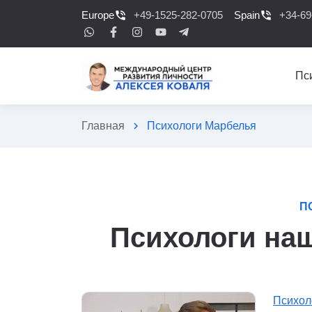
Europe
phone_in_talk
+49-1525-282-0705
Spain
phone_in_talk
+34-69
Пс
Главная
chevron_right
Психологи Марбелья
П
Психологи наш
Психол