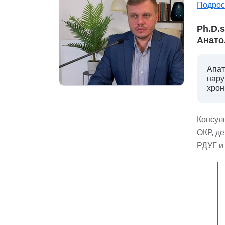
Подрос
Ph.D.
Анато
Апат
нару
хрон
Консуль
ОКР, д
РДУГ и