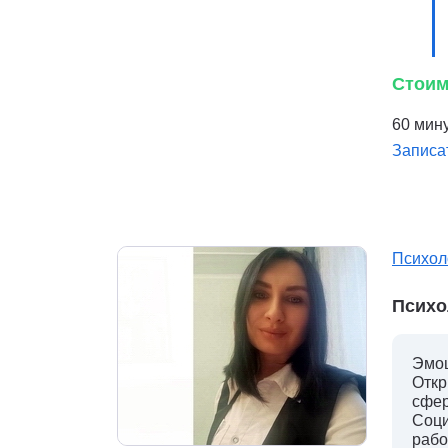
Стоим
60 мину
Записа
Психол
Психо
Эмоц
Откр
сфер
Соци
рабо