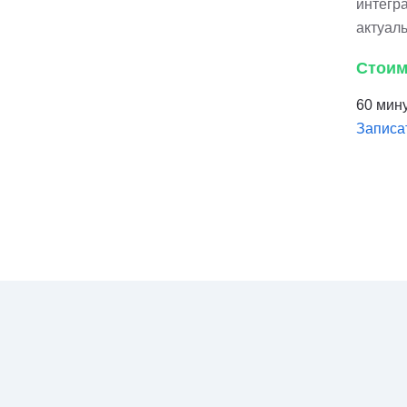
интегра
актуал
Стоим
60 мину
Записа