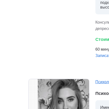
подх
высо
Консуль
депрес
Стоим
60 мину
Записа
Психол
Психо
Имее