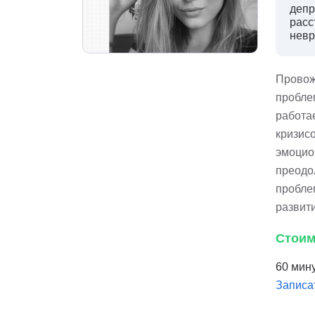
депр
расс
невр
Провож
пробле
работа
кризисо
эмоцио
преодо
пробле
развит
Стоим
60 мину
Записа