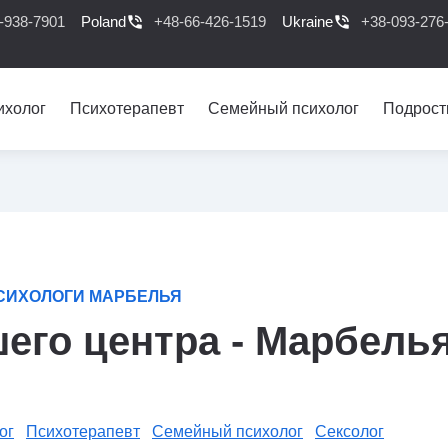
-938-7901
Poland
phone_in_talk
+48-66-426-1519
Ukraine
phone_in_talk
+38-093-276
ихолог
Психотерапевт
Семейный психолог
Подрост
СИХОЛОГИ МАРБЕЛЬЯ
его центра - Марбель
ог
Психотерапевт
Семейный психолог
Сексолог