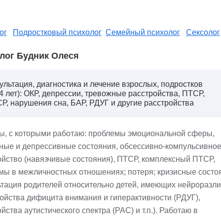
ог
Подростковый психолог
Семейный психолог
Сексолог
лог Будник Олеся
ультация, диагностика и лечение взрослых, подростков
14 лет): ОКР, депрессии, тревожные расстройства, ПТСР,
Р, нарушения сна, БАР, РДУГ и другие расстройства
ы, с которыми работаю: проблемы эмоциональной сферы,
ные и депрессивные состояния, обсессивно-компульсивно
ойство (навязчивые состояния), ПТСР, комплексный ПТСР,
мы в межличностных отношениях; потеря; кризисные состо
ьтация родителей относительно детей, имеющих нейроразл
ройства дифицита внимания и гиперактивности (РДУГ),
йства аутистического спектра (РАС) и т.п.). Работаю в