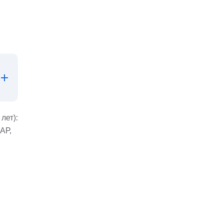
лет):
АР,