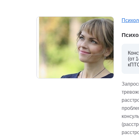
Психол
Психо
Конс
(от 
кПТС
Запрос
тревож
расстр
пробле
консул
(расст
расстро